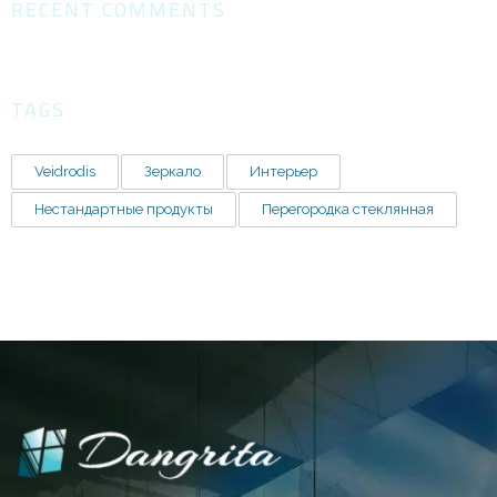
RECENT COMMENTS
TAGS
Veidrodis
Зеркало
Интерьер
Нестандартные продукты
Перегородка стеклянная