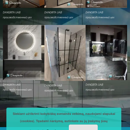
DANGRITA UAB
DANGRITA UAB
DANGRITA UAB
производственный цех
производственный цех
производственный цех
DANGRITA UAB
DANGRITA UAB
DANGRITA UAB
производственный цех
производственный цех
производственный цех
Siekiant užtikrinti kokybišką svetainės veikimą, naudojami slapukai
(cookies). Tęsdami naršymą, sutinkate su jų įrašymų jūsų