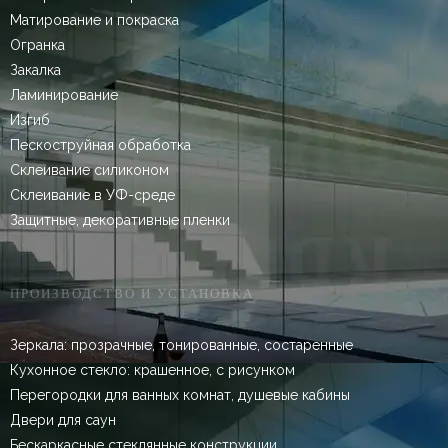
Матирование и покраска
Огранка
Закалка
Ламинирование
Изгиб
Пескоструйная обработка
Склеивание силиконом
Склеивание в УФ-среде
Защитные, декоративные пленки
ПРОИЗВОДСТВО И УСТАНОВКА
Зеркала: прозрачные, тонированные, состаренные
Кухонное стекло: крашенное, с рисунком
Перегородки для ванных комнат, душевые кабины
Двери для саун
Бескаркасные стеклянные конструкции