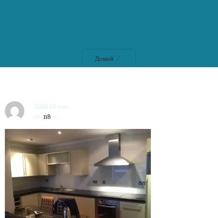
Домой
2020 18 мая
от
n8
в