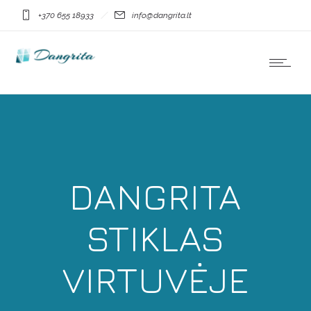
+370 655 18933
info@dangrita.lt
DANGRITA
STIKLAS
VIRTUVĖJE