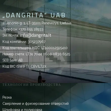
„DANGRITA“ UAB
J. Janonio g. 1, LT-35101 Panevėžys, Lietuva
Телефон:
+370 655 18933
info@dangrita.lt
Эл. почта:
Код компании: 305237967
Код плательщика НДС: LT100012595410
Номер счета: LT74 7044 0600 0830 6525
SEB Банк AB
Код BIC (SWIFT): CBVILT2X
ТЕХНОЛОГИИ ПРОИЗВОДСТВА
Резка
Сверление и фрезерование отверстий
Шлифовка и полировка