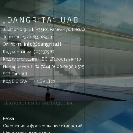
„DANGRITA“ UAB
J. Janonio g. 1, LT-35101 Panevėžys, Lietuva
Телефон:
+370 655 18933
info@dangrita.lt
Эл. почта:
Код компании: 305237967
Код плательщика НДС: LT100012595410
Номер счета: LT74 7044 0600 0830 6525
SEB Банк AB
Код BIC (SWIFT): CBVILT2X
ТЕХНОЛОГИИ ПРОИЗВОДСТВА
Резка
Сверление и фрезерование отверстий