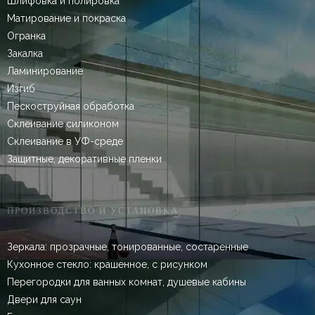
Шлифовка и полировка
Матирование и покраска
Огранка
Закалка
Ламинирование
Изгиб
Пескоструйная обработка
Склеивание силиконом
Склеивание в УФ-среде
Защитные, декоративные пленки
ПРОИЗВОДСТВО И УСТАНОВКА
Зеркала: прозрачные, тонированные, состаренные
Кухонное стекло: крашенное, с рисунком
Перегородки для ванных комнат, душевые кабины
Двери для саун