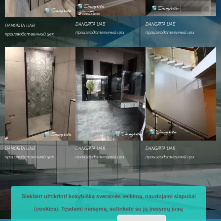
DANGRITA UAB
DANGRITA UAB
DANGRITA UAB
производственный цех
производственный цех
производственный цех
DANGRITA UAB
DANGRITA UAB
DANGRITA UAB
производственный цех
производственный цех
производственный цех
Siekiant užtikrinti kokybišką svetainės veikimą, naudojami slapukai
(cookies). Tęsdami naršymą, sutinkate su jų įrašymų jūsų