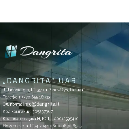
„DANGRITA“ UAB
J. Janonio g. 1, LT-35101 Panevėžys, Lietuva
Телефон:
+370 655 18933
info@dangrita.lt
Эл. почта:
Код компании: 305237967
Код плательщика НДС: LT100012595410
Номер счета: LT74 7044 0600 0830 6525