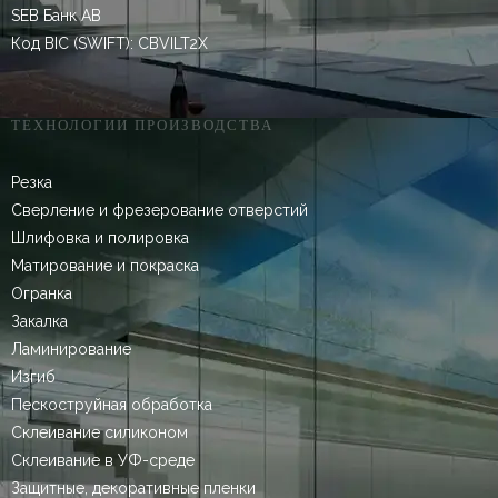
SEB Банк AB
Код BIC (SWIFT): CBVILT2X
ТЕХНОЛОГИИ ПРОИЗВОДСТВА
Резка
Сверление и фрезерование отверстий
Шлифовка и полировка
Матирование и покраска
Огранка
Закалка
Ламинирование
Изгиб
Пескоструйная обработка
Склеивание силиконом
Склеивание в УФ-среде
Защитные, декоративные пленки