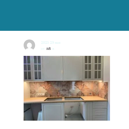
2025 29 мая
от
n8
в