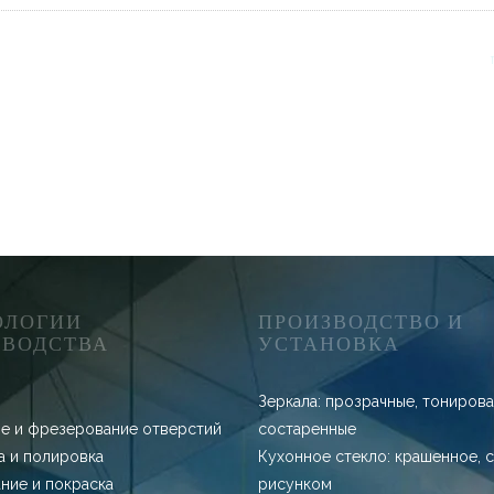
ОЛОГИИ
ПРОИЗВОДСТВО И
ЗВОДСТВА
УСТАНОВКА
Зеркала: прозрачные, тонирова
е и фрезерование отверстий
состаренные
 и полировка
Кухонное стекло: крашенное, с
ние и покраска
рисунком