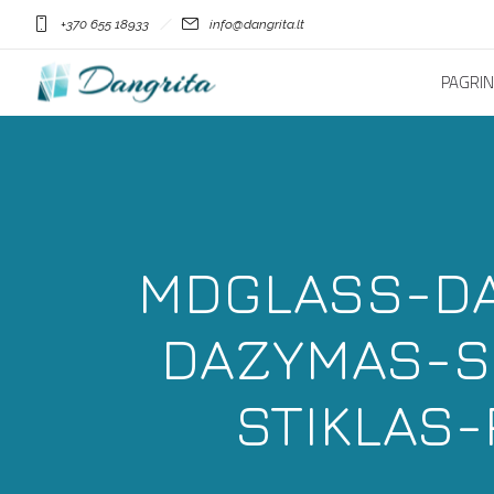
+370 655 18933
info@dangrita.lt
PAGRIN
MDGLASS-DA
DAZYMAS-SP
STIKLAS-