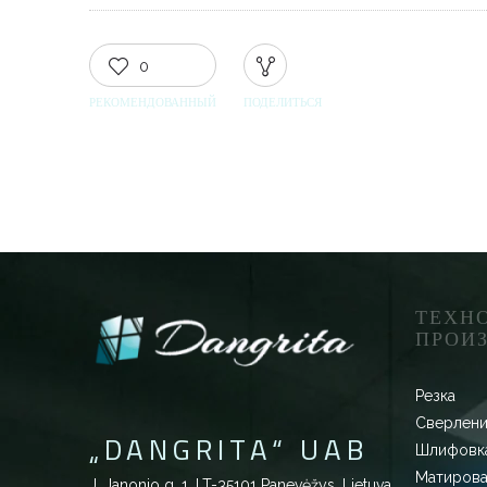
0
РЕКОМЕНДОВАННЫЙ
ПОДЕЛИТЬСЯ
ТЕХН
ПРОИ
Резка
Сверлени
„DANGRITA“ UAB
Шлифовка
Матирова
J. Janonio g. 1, LT-35101 Panevėžys, Lietuva