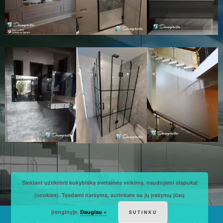
Siekiant užtikrinti kokybišką svetainės veikimą, naudojami slapukai
(cookies). Tęsdami naršymą, sutinkate su jų įrašymų jūsų
įrenginyje.
Daugiau »
SUTINKU