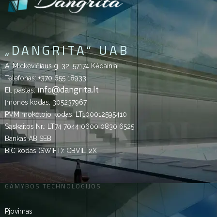
„DANGRITA“ UAB
A. Mickevičiaus g. 32, 57174 Kėdainiai
Telefonas:
+370 655 18933
info@dangrita.lt
El. paštas:
Įmonės kodas: 305237967
PVM mokėtojo kodas: LT100012595410
Sąskaitos Nr.: LT74 7044 0600 0830 6525
Bankas AB SEB
BIC kodas (SWIFT): CBVILT2X
GAMYBOS TECHNOLOGIJOS
Pjovimas