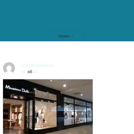
Home
2020 28 balandžio
by
n8
in