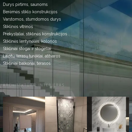
Durys pirtims, saunoms
Berėmės stiklo konstrukcijos
Varstomos, stumdomos durys
Stiklinės vitrinos
Prekystaliai, stiklinės konstrukcijos
Stiklinės lentynėlės, kolonos
Stikliniai stogai ir stogeliai
Laiptų, terasų turėklai, atitvaros
Stikliniai balkonai, terasos
ARCHITEKTŪRA, INTERJERAS