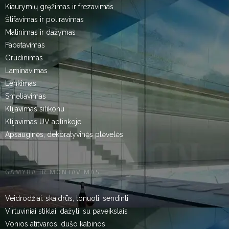
Kiaurymių gręžimas ir frezavimas
Šlifavimas ir poliravimas
Matinimas ir dažymas
Facetavimas
Grūdinimas
Laminavimas
Lenkimas
Smėliavimas
Klijavimas silikonu
Klijavimas UV aplinkoje
Apsauginės, dekoratyvinės plėvelės
GAMYBA IR MONTAVIMAS
Veidrodžiai: skaidrūs, tonuoti, sendinti
Virtuviniai stiklai: dažyti, su paveikslais
Vonios atitvaros, dušo kabinos