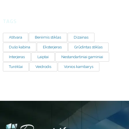
TAGS
Atitvara
Berėmis stiklas
Dizainas
Dušo kabina
Eksterjeras
Grūdintas stiklas
Interjeras
Laiptai
Nestandartiniai gaminiai
Turėklai
Veidrodis
Vonios kambarys