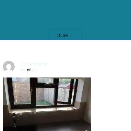
Home
2020 18 gegužės
by
n8
in