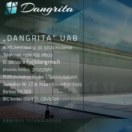
„DANGRITA“ UAB
A. Mickevičiaus g. 32, 57174 Kėdainiai
Telefonas:
+370 655 18933
info@dangrita.lt
El. paštas:
Įmonės kodas: 305237967
PVM mokėtojo kodas: LT100012595410
Sąskaitos Nr.: LT74 7044 0600 0830 6525
Bankas AB SEB
BIC kodas (SWIFT): CBVILT2X
GAMYBOS TECHNOLOGIJOS