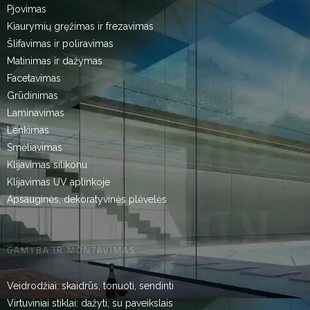
Pjovimas
Kiaurymių gręžimas ir frezavimas
Šlifavimas ir poliravimas
Matinimas ir dažymas
Facetavimas
Grūdinimas
Laminavimas
Lenkimas
Smėliavimas
Klijavimas silikonu
Klijavimas UV aplinkoje
Apsauginės, dekoratyvinės plėvelės
GAMYBA IR MONTAVIMAS
Veidrodžiai: skaidrūs, tonuoti, sendinti
Virtuviniai stiklai: dažyti, su paveikslais