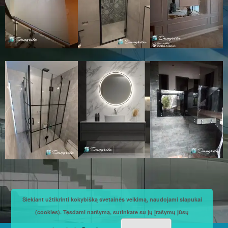
Siekiant užtikrinti kokybišką svetainės veikimą, naudojami slapukai
(cookies). Tęsdami naršymą, sutinkate su jų įrašymų jūsų