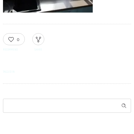
0
RECOMMEND
SHARE
TAGGED IN