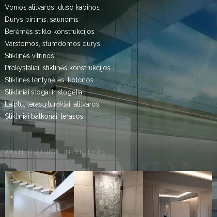
Vonios atitvaros, dušo kabinos
Durys pirtims, saunoms
Berėmės stiklo konstrukcijos
Varstomos, stumdomos durys
Stiklinės vitrinos
Prekystaliai, stiklinės konstrukcijos
Stiklinės lentynėlės, kolonos
Stikliniai stogai ir stogeliai
Laiptų, terasų turėklai, atitvaros
Stikliniai balkonai, terasos
ARCHITEKTŪRA, INTERJERAS