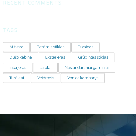
RECENT COMMENTS
TAGS
Atitvara
Berėmis stiklas
Dizainas
Dušo kabina
Eksterjeras
Grūdintas stiklas
Interjeras
Laiptai
Nestandartiniai gaminiai
Turėklai
Veidrodis
Vonios kambarys