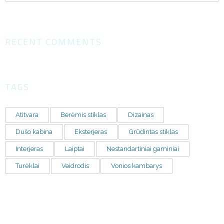
RECENT COMMENTS
TAGS
Atitvara
Berėmis stiklas
Dizainas
Dušo kabina
Eksterjeras
Grūdintas stiklas
Interjeras
Laiptai
Nestandartiniai gaminiai
Turėklai
Veidrodis
Vonios kambarys