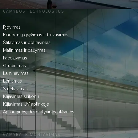
GAMYBOS TECHNOLOGIJOS
Pjovimas
Kiaurymių gręžimas ir frezavimas
Šlifavimas ir poliravimas
Matinimas ir dažymas
Facetavimas
Grūdinimas
Laminavimas
Lenkimas
Smėliavimas
Klijavimas silikonu
Klijavimas UV aplinkoje
Apsauginės, dekoratyvinės plėvelės
GAMYBA IR MONTAVIMAS