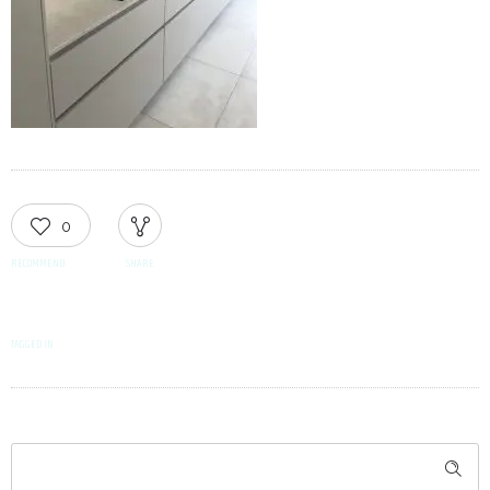
0
RECOMMEND
SHARE
TAGGED IN