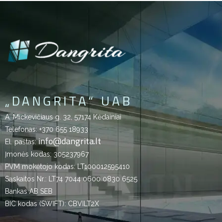
„DANGRITA“ UAB
A. Mickevičiaus g. 32, 57174 Kėdainiai
Telefonas:
+370 655 18933
info@dangrita.lt
El. paštas:
Įmonės kodas: 305237967
PVM mokėtojo kodas: LT100012595410
Sąskaitos Nr.: LT74 7044 0600 0830 6525
Bankas AB SEB
BIC kodas (SWIFT): CBVILT2X