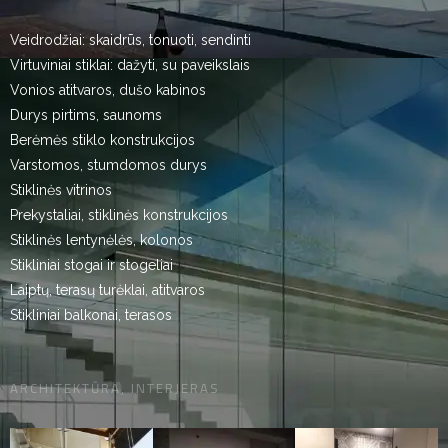
Veidrodžiai: skaidrūs, tonuoti, sendinti
Virtuviniai stiklai: dažyti, su paveikslais
Vonios atitvaros, dušo kabinos
Durys pirtims, saunoms
Berėmės stiklo konstrukcijos
Varstomos, stumdomos durys
Stiklinės vitrinos
Prekystaliai, stiklinės konstrukcijos
Stiklinės lentynėlės, kolonos
Stikliniai stogai ir stogeliai
Laiptų, terasų turėklai, atitvaros
Stikliniai balkonai, terasos
ARCHITEKTŪRA, INTERJERAS