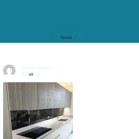
Home
2020 18 gegužės
by
n8
in