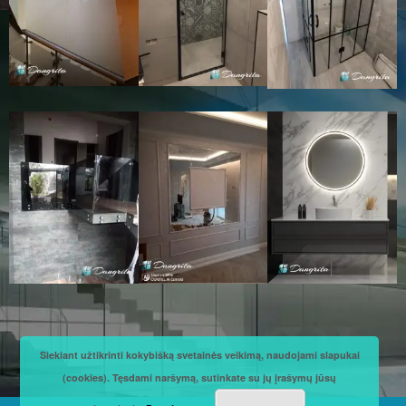
Siekiant užtikrinti kokybišką svetainės veikimą, naudojami slapukai
(cookies). Tęsdami naršymą, sutinkate su jų įrašymų jūsų