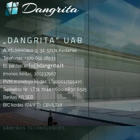
„DANGRITA“ UAB
A. Mickevičiaus g. 32, 57174 Kėdainiai
Telefonas:
+370 655 18933
info@dangrita.lt
El. paštas:
Įmonės kodas: 305237967
PVM mokėtojo kodas: LT100012595410
Sąskaitos Nr.: LT74 7044 0600 0830 6525
Bankas AB SEB
BIC kodas (SWIFT): CBVILT2X
GAMYBOS TECHNOLOGIJOS