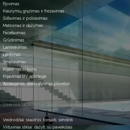
Pjovimas
Kiaurymių gręžimas ir frezavimas
Šlifavimas ir poliravimas
Matinimas ir dažymas
Facetavimas
Grūdinimas
Laminavimas
Lenkimas
Smėliavimas
Klijavimas silikonu
Klijavimas UV aplinkoje
Apsauginės, dekoratyvinės plėvelės
GAMYBA IR MONTAVIMAS
Veidrodžiai: skaidrūs, tonuoti, sendinti
Virtuviniai stiklai: dažyti, su paveikslais