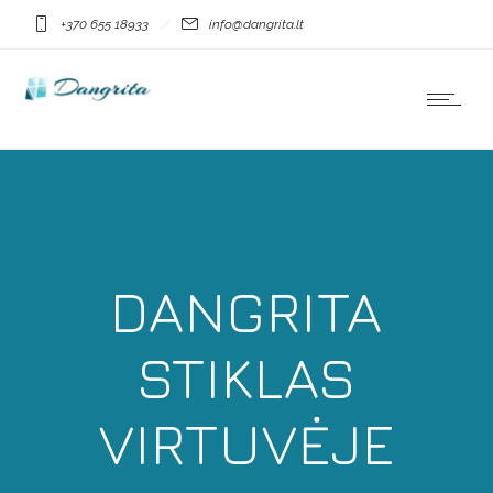
+370 655 18933
info@dangrita.lt
DANGRITA
STIKLAS
VIRTUVĖJE