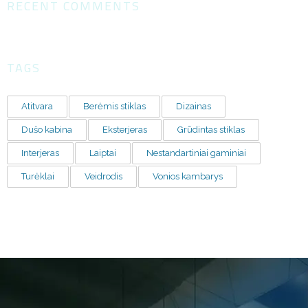
RECENT COMMENTS
TAGS
Atitvara
Berėmis stiklas
Dizainas
Dušo kabina
Eksterjeras
Grūdintas stiklas
Interjeras
Laiptai
Nestandartiniai gaminiai
Turėklai
Veidrodis
Vonios kambarys