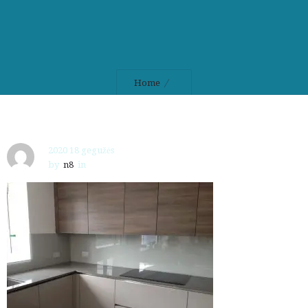
Home
2020 18 gegužės
by
n8
in