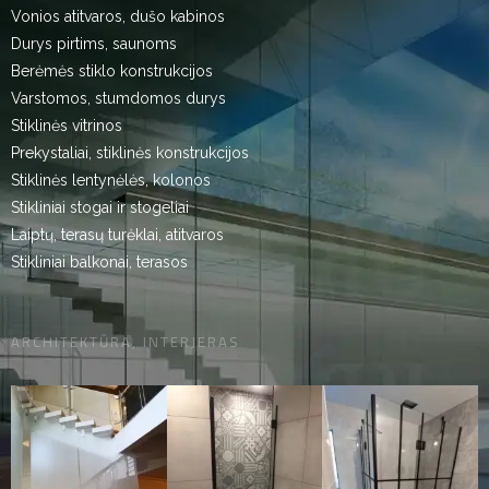
Vonios atitvaros, dušo kabinos
Durys pirtims, saunoms
Berėmės stiklo konstrukcijos
Varstomos, stumdomos durys
Stiklinės vitrinos
Prekystaliai, stiklinės konstrukcijos
Stiklinės lentynėlės, kolonos
Stikliniai stogai ir stogeliai
Laiptų, terasų turėklai, atitvaros
Stikliniai balkonai, terasos
ARCHITEKTŪRA, INTERJERAS