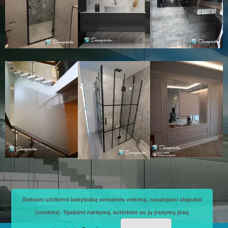
Siekiant užtikrinti kokybišką svetainės veikimą, naudojami slapukai
(cookies). Tęsdami naršymą, sutinkate su jų įrašymų jūsų