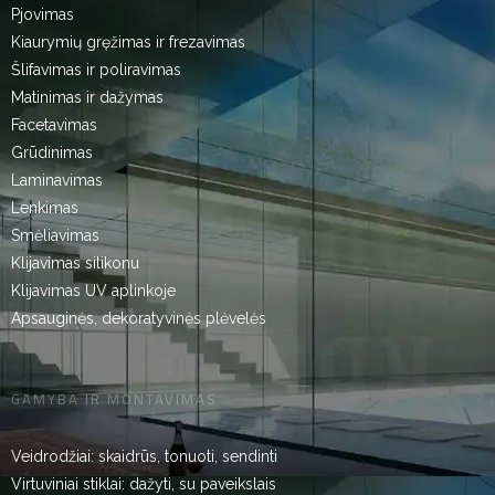
Pjovimas
Kiaurymių gręžimas ir frezavimas
Šlifavimas ir poliravimas
Matinimas ir dažymas
Facetavimas
Grūdinimas
Laminavimas
Lenkimas
Smėliavimas
Klijavimas silikonu
Klijavimas UV aplinkoje
Apsauginės, dekoratyvinės plėvelės
GAMYBA IR MONTAVIMAS
Veidrodžiai: skaidrūs, tonuoti, sendinti
Virtuviniai stiklai: dažyti, su paveikslais