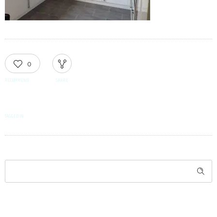
0
RECOMMEND
SHARE
TAGGED IN