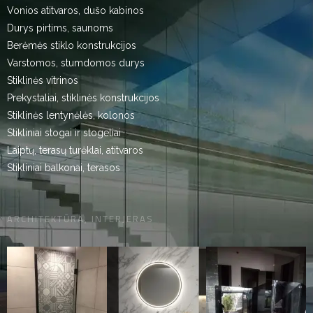
Vonios atitvaros, dušo kabinos
Durys pirtims, saunoms
Berėmės stiklo konstrukcijos
Varstomos, stumdomos durys
Stiklinės vitrinos
Prekystaliai, stiklinės konstrukcijos
Stiklinės lentynėlės, kolonos
Stikliniai stogai ir stogeliai
Laiptų, terasų turėklai, atitvaros
Stikliniai balkonai, terasos
ARCHITEKTŪRA, INTERJERAS