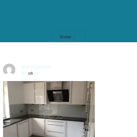
Home
2020 18 gegužės
by
n8
in