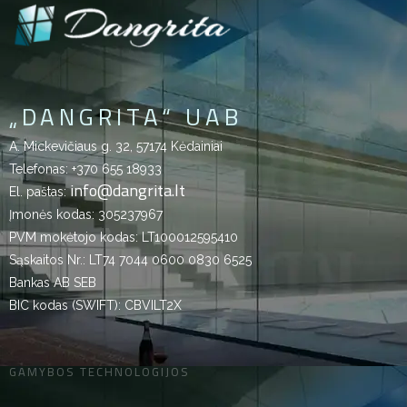
„DANGRITA“ UAB
A. Mickevičiaus g. 32, 57174 Kėdainiai
Telefonas:
+370 655 18933
info@dangrita.lt
El. paštas:
Įmonės kodas: 305237967
PVM mokėtojo kodas: LT100012595410
Sąskaitos Nr.: LT74 7044 0600 0830 6525
Bankas AB SEB
BIC kodas (SWIFT): CBVILT2X
GAMYBOS TECHNOLOGIJOS