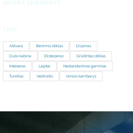
RECENT COMMENTS
TAGS
Atitvara
Berėmis stiklas
Dizainas
Dušo kabina
Eksterjeras
Grūdintas stiklas
Interjeras
Laiptai
Nestandartiniai gaminiai
Turėklai
Veidrodis
Vonios kambarys