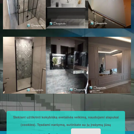
Siekiant užtikrinti kokybišką svetainės veikimą, naudojami slapukai
(cookies). Tęsdami naršymą, sutinkate su jų įrašymų jūsų