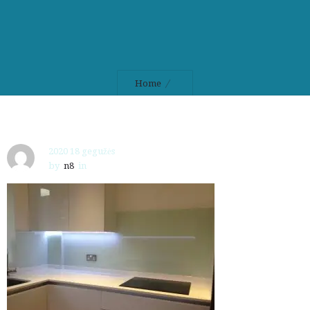
Home
2020 18 gegužės
by
n8
in