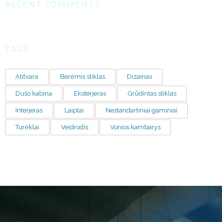
RECENT COMMENTS
TAGS
Atitvara
Berėmis stiklas
Dizainas
Dušo kabina
Eksterjeras
Grūdintas stiklas
Interjeras
Laiptai
Nestandartiniai gaminiai
Turėklai
Veidrodis
Vonios kambarys