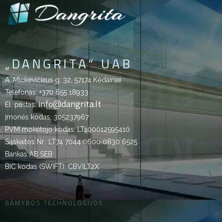
„DANGRITA“ UAB
A. Mickevičiaus g. 32, 57174 Kėdainiai
Telefonas:
+370 655 18933
info@dangrita.lt
El. paštas:
Įmonės kodas: 305237967
PVM mokėtojo kodas: LT100012595410
Sąskaitos Nr.: LT74 7044 0600 0830 6525
Bankas AB SEB
BIC kodas (SWIFT): CBVILT2X
GAMYBOS TECHNOLOGIJOS