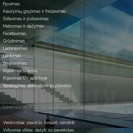
Pjovimas
Kiaurymių gręžimas ir frezavimas
Šlifavimas ir poliravimas
Matinimas ir dažymas
Facetavimas
Grūdinimas
Laminavimas
Lenkimas
Smėliavimas
Klijavimas silikonu
Klijavimas UV aplinkoje
Apsauginės, dekoratyvinės plėvelės
GAMYBA IR MONTAVIMAS
Veidrodžiai: skaidrūs, tonuoti, sendinti
Virtuviniai stiklai: dažyti, su paveikslais