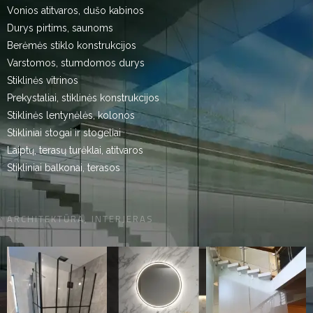
Vonios atitvaros, dušo kabinos
Durys pirtims, saunoms
Berėmės stiklo konstrukcijos
Varstomos, stumdomos durys
Stiklinės vitrinos
Prekystaliai, stiklinės konstrukcijos
Stiklinės lentynėlės, kolonos
Stikliniai stogai ir stogeliai
Laiptų, terasų turėklai, atitvaros
Stikliniai balkonai, terasos
ARCHITEKTŪRA, INTERJERAS