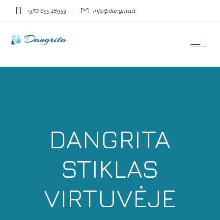
+370 655 18933
info@dangrita.lt
DANGRITA
STIKLAS
VIRTUVĖJE