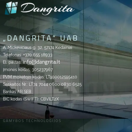
„DANGRITA“ UAB
A. Mickevičiaus g. 32, 57174 Kėdainiai
Telefonas:
+370 655 18933
info@dangrita.lt
El. paštas:
Įmonės kodas: 305237967
PVM mokėtojo kodas: LT100012595410
Sąskaitos Nr.: LT74 7044 0600 0830 6525
Bankas AB SEB
BIC kodas (SWIFT): CBVILT2X
GAMYBOS TECHNOLOGIJOS