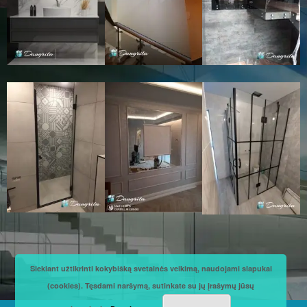
Siekiant užtikrinti kokybišką svetainės veikimą, naudojami slapukai
(cookies). Tęsdami naršymą, sutinkate su jų įrašymų jūsų