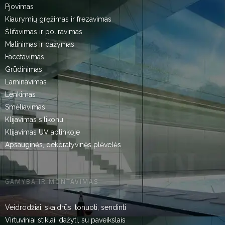
Pjovimas
Kiaurymių gręžimas ir frezavimas
Šlifavimas ir poliravimas
Matinimas ir dažymas
Facetavimas
Grūdinimas
Laminavimas
Lenkimas
Smėliavimas
Klijavimas silikonu
Klijavimas UV aplinkoje
Apsauginės, dekoratyvinės plėvelės
GAMYBA IR MONTAVIMAS
Veidrodžiai: skaidrūs, tonuoti, sendinti
Virtuviniai stiklai: dažyti, su paveikslais