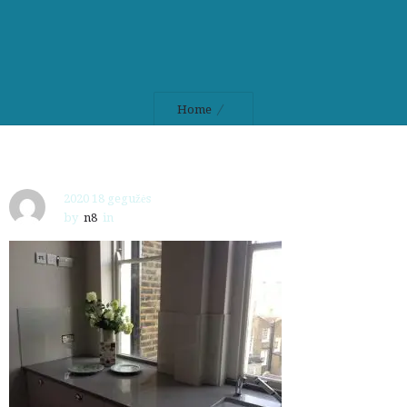
Home
2020 18 gegužės
by
n8
in