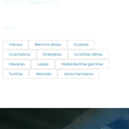
RECENT COMMENTS
TAGS
Atitvara
Berėmis stiklas
Dizainas
Dušo kabina
Eksterjeras
Grūdintas stiklas
Interjeras
Laiptai
Nestandartiniai gaminiai
Turėklai
Veidrodis
Vonios kambarys