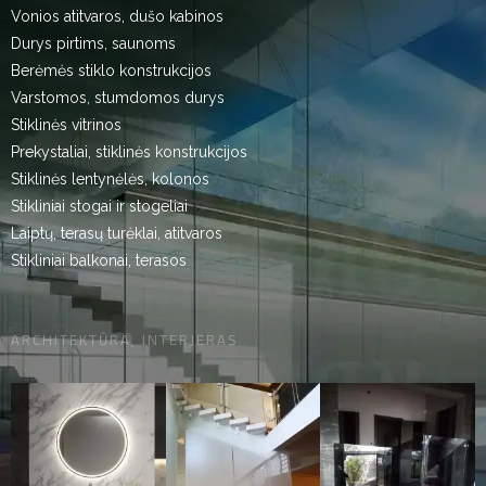
Vonios atitvaros, dušo kabinos
Durys pirtims, saunoms
Berėmės stiklo konstrukcijos
Varstomos, stumdomos durys
Stiklinės vitrinos
Prekystaliai, stiklinės konstrukcijos
Stiklinės lentynėlės, kolonos
Stikliniai stogai ir stogeliai
Laiptų, terasų turėklai, atitvaros
Stikliniai balkonai, terasos
ARCHITEKTŪRA, INTERJERAS