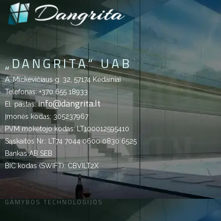
„DANGRITA“ UAB
A. Mickevičiaus g. 32, 57174 Kėdainiai
Telefonas:
+370 655 18933
info@dangrita.lt
El. paštas:
Įmonės kodas: 305237967
PVM mokėtojo kodas: LT100012595410
Sąskaitos Nr.: LT74 7044 0600 0830 6525
Bankas AB SEB
BIC kodas (SWIFT): CBVILT2X
GAMYBOS TECHNOLOGIJOS