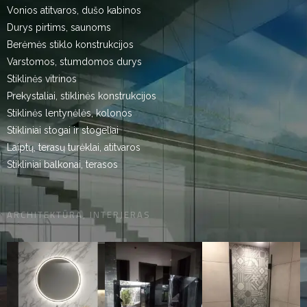
Vonios atitvaros, dušo kabinos
Durys pirtims, saunoms
Berėmės stiklo konstrukcijos
Varstomos, stumdomos durys
Stiklinės vitrinos
Prekystaliai, stiklinės konstrukcijos
Stiklinės lentynėlės, kolonos
Stikliniai stogai ir stogeliai
Laiptų, terasų turėklai, atitvaros
Stikliniai balkonai, terasos
ARCHITEKTŪRA, INTERJERAS