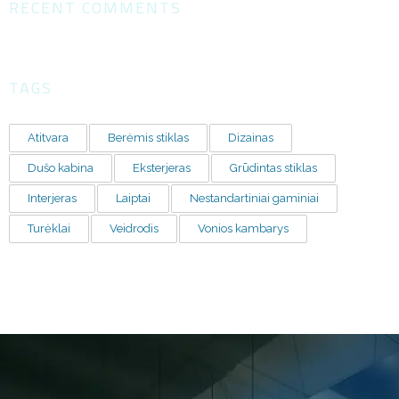
RECENT COMMENTS
TAGS
Atitvara
Berėmis stiklas
Dizainas
Dušo kabina
Eksterjeras
Grūdintas stiklas
Interjeras
Laiptai
Nestandartiniai gaminiai
Turėklai
Veidrodis
Vonios kambarys