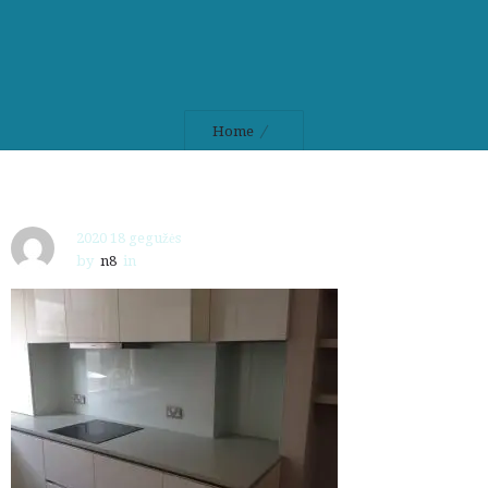
Home
2020 18 gegužės
by
n8
in