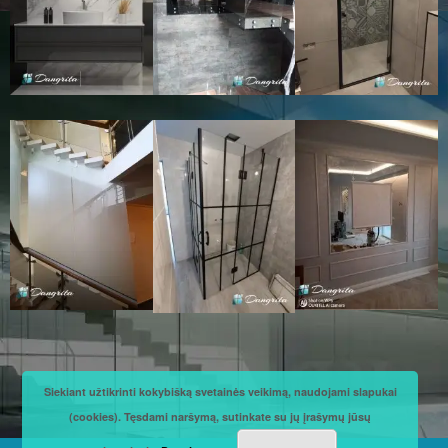
Siekiant užtikrinti kokybišką svetainės veikimą, naudojami slapukai
(cookies). Tęsdami naršymą, sutinkate su jų įrašymų jūsų