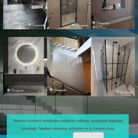
Siekiant užtikrinti kokybišką svetainės veikimą, naudojami slapukai
(cookies). Tęsdami naršymą, sutinkate su jų įrašymų jūsų