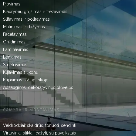
Pjovimas
Kiaurymių gręžimas ir frezavimas
Šlifavimas ir poliravimas
Matinimas ir dažymas
Facetavimas
Grūdinimas
Laminavimas
Lenkimas
Smėliavimas
Klijavimas silikonu
Klijavimas UV aplinkoje
Apsauginės, dekoratyvinės plėvelės
GAMYBA IR MONTAVIMAS
Veidrodžiai: skaidrūs, tonuoti, sendinti
Virtuviniai stiklai: dažyti, su paveikslais