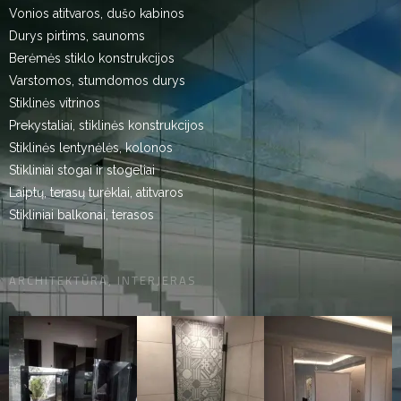
Vonios atitvaros, dušo kabinos
Durys pirtims, saunoms
Berėmės stiklo konstrukcijos
Varstomos, stumdomos durys
Stiklinės vitrinos
Prekystaliai, stiklinės konstrukcijos
Stiklinės lentynėlės, kolonos
Stikliniai stogai ir stogeliai
Laiptų, terasų turėklai, atitvaros
Stikliniai balkonai, terasos
ARCHITEKTŪRA, INTERJERAS