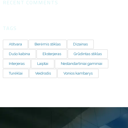
RECENT COMMENTS
TAGS
Atitvara
Berėmis stiklas
Dizainas
Dušo kabina
Eksterjeras
Grūdintas stiklas
Interjeras
Laiptai
Nestandartiniai gaminiai
Turėklai
Veidrodis
Vonios kambarys