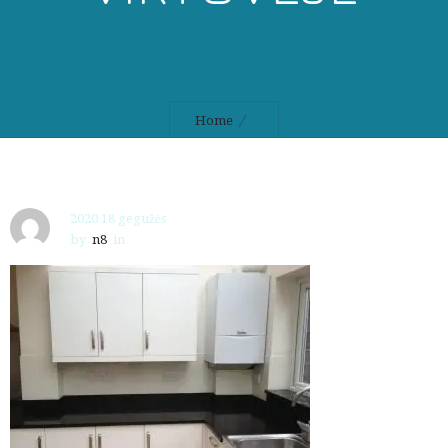
Home
2020 18 gegužės
by
n8
in