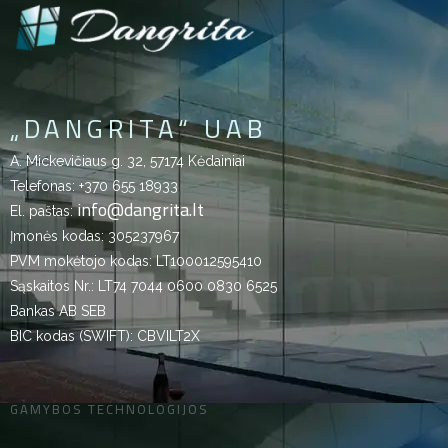
„DANGRITA“ UAB
A. Mickevičiaus g. 32, 57174 Kėdainiai
Telefonas:
+370 655 18933
info@dangrita.lt
El. paštas:
Įmonės kodas: 305237967
PVM mokėtojo kodas: LT100012595410
Sąskaitos Nr.: LT74 7044 0600 0830 6525
Bankas AB SEB
BIC kodas (SWIFT): CBVILT2X
GAMYBOS TECHNOLOGIJOS