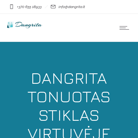
+370 655 18933
info@dangrita.lt
DANGRITA
TONUOTAS
STIKLAS
VIRTUVĖJE