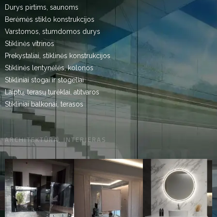
Durys pirtims, saunoms
Berėmės stiklo konstrukcijos
Varstomos, stumdomos durys
Stiklinės vitrinos
Prekystaliai, stiklinės konstrukcijos
Stiklinės lentynėlės, kolonos
Stikliniai stogai ir stogeliai
Laiptų, terasų turėklai, atitvaros
Stikliniai balkonai, terasos
ARCHITEKTŪRA, INTERJERAS