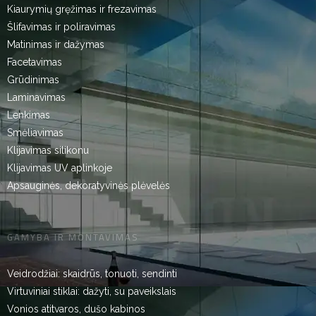
Kiaurymių gręžimas ir frezavimas
Šlifavimas ir poliravimas
Matinimas ir dažymas
Facetavimas
Grūdinimas
Laminavimas
Lenkimas
Smėliavimas
Klijavimas silikonu
Klijavimas UV aplinkoje
Apsauginės, dekoratyvinės plėvelės
GAMYBA IR MONTAVIMAS
Veidrodžiai: skaidrūs, tonuoti, sendinti
Virtuviniai stiklai: dažyti, su paveikslais
Vonios atitvaros, dušo kabinos