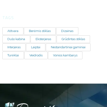
TAGS
Atitvara
Berėmis stiklas
Dizainas
Dušo kabina
Eksterjeras
Grūdintas stiklas
Interjeras
Laiptai
Nestandartiniai gaminiai
Turėklai
Veidrodis
Vonios kambarys