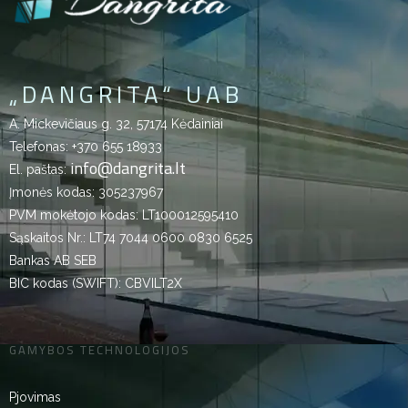
„DANGRITA“ UAB
A. Mickevičiaus g. 32, 57174 Kėdainiai
Telefonas:
+370 655 18933
info@dangrita.lt
El. paštas:
Įmonės kodas: 305237967
PVM mokėtojo kodas: LT100012595410
Sąskaitos Nr.: LT74 7044 0600 0830 6525
Bankas AB SEB
BIC kodas (SWIFT): CBVILT2X
GAMYBOS TECHNOLOGIJOS
Pjovimas