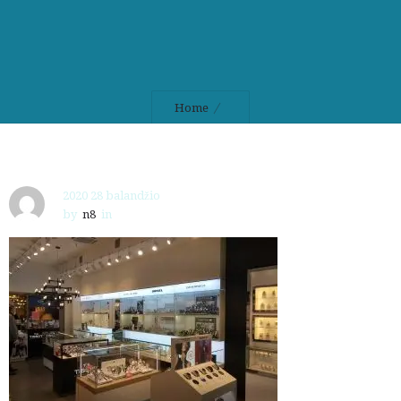
Home
2020 28 balandžio
by
n8
in