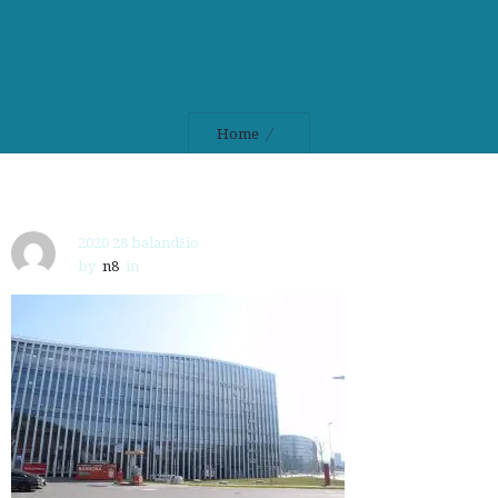
Home
2020 28 balandžio
by
n8
in