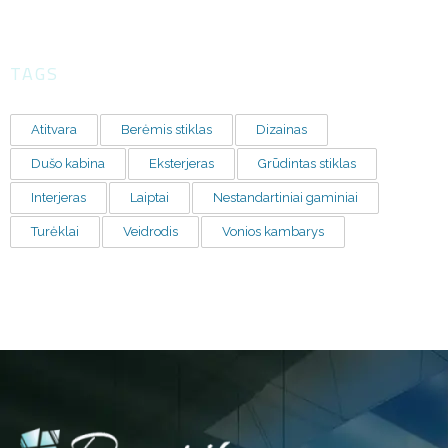
TAGS
Atitvara
Berėmis stiklas
Dizainas
Dušo kabina
Eksterjeras
Grūdintas stiklas
Interjeras
Laiptai
Nestandartiniai gaminiai
Turėklai
Veidrodis
Vonios kambarys