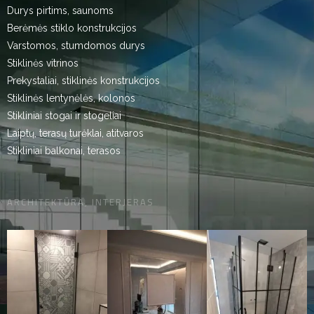
Durys pirtims, saunoms
Berėmės stiklo konstrukcijos
Varstomos, stumdomos durys
Stiklinės vitrinos
Prekystaliai, stiklinės konstrukcijos
Stiklinės lentynėlės, kolonos
Stikliniai stogai ir stogeliai
Laiptų, terasų turėklai, atitvaros
Stikliniai balkonai, terasos
ARCHITEKTŪRA, INTERJERAS