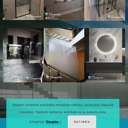
Siekiant užtikrinti kokybišką svetainės veikimą, naudojami slapukai
(cookies). Tęsdami naršymą, sutinkate su jų įrašymų jūsų
įrenginyje.
Daugiau »
SUTINKU