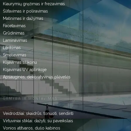
Kiaurymių gręžimas ir frezavimas
Šlifavimas ir poliravimas
Matinimas ir dažymas
Facetavimas
Grūdinimas
Laminavimas
Lenkimas
Smėliavimas
Klijavimas silikonu
Klijavimas UV aplinkoje
Apsauginės, dekoratyvinės plėvelės
GAMYBA IR MONTAVIMAS
Veidrodžiai: skaidrūs, tonuoti, sendinti
Virtuviniai stiklai: dažyti, su paveikslais
Vonios atitvaros, dušo kabinos