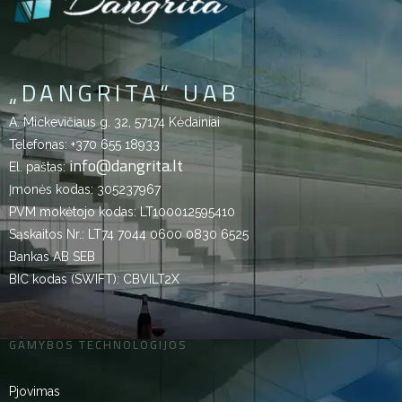
„DANGRITA“ UAB
A. Mickevičiaus g. 32, 57174 Kėdainiai
Telefonas:
+370 655 18933
info@dangrita.lt
El. paštas:
Įmonės kodas: 305237967
PVM mokėtojo kodas: LT100012595410
Sąskaitos Nr.: LT74 7044 0600 0830 6525
Bankas AB SEB
BIC kodas (SWIFT): CBVILT2X
GAMYBOS TECHNOLOGIJOS
Pjovimas