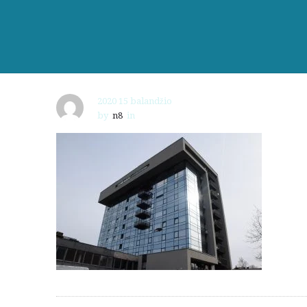
2020 15 balandžio
by
n8
in