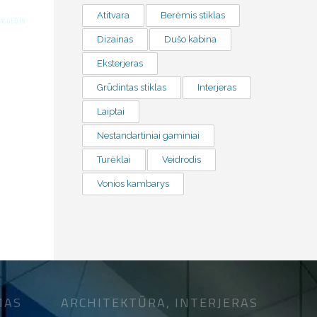
Atitvara
Berėmis stiklas
TAGGED IN
Dizainas
Dušo kabina
Eksterjeras
Grūdintas stiklas
Interjeras
Laiptai
Nestandartiniai gaminiai
Turėklai
Veidrodis
Vonios kambarys
MAS
ARCHITEKTŪRA, INTERJERAS