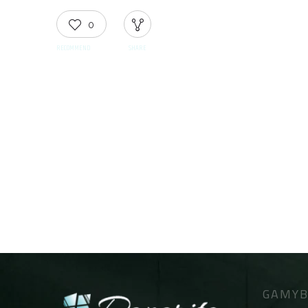
0
RECOMMEND
SHARE
GAMYB