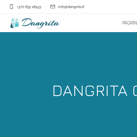
+370 655 18933
info@dangrita.lt
PAGRIN
DANGRITA 