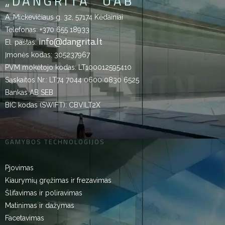
„DANGRITA“ UAB
A. Mickevičiaus g. 32, 57174 Kėdainiai
Telefonas:
+370 655 18933
info@dangrita.lt
El. paštas:
Įmonės kodas: 305237967
PVM mokėtojo kodas: LT100012595410
Sąskaitos Nr.: LT74 7044 0600 0830 6525
Bankas AB SEB
BIC kodas (SWIFT): CBVILT2X
GAMYBOS TECHNOLOGIJOS
Pjovimas
Kiaurymių gręžimas ir frezavimas
Šlifavimas ir poliravimas
Matinimas ir dažymas
Facetavimas