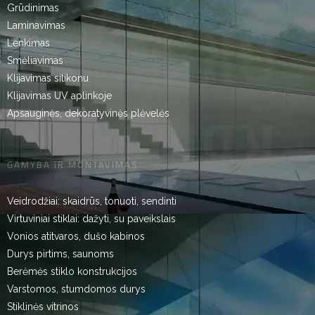
Grūdinimas
Laminavimas
Lenkimas
Smėliavimas
Klijavimas silikonu
Klijavimas UV aplinkoje
Apsauginės, dekoratyvinės plėvelės
GAMYBA IR MONTAVIMAS
Veidrodžiai: skaidrūs, tonuoti, sendinti
Virtuviniai stiklai: dažyti, su paveikslais
Vonios atitvaros, dušo kabinos
Durys pirtims, saunoms
Berėmės stiklo konstrukcijos
Varstomos, stumdomos durys
Stiklinės vitrinos