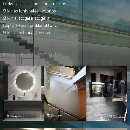
Prekystaliai, stiklinės konstrukcijos
Stiklinės lentynėlės, kolonos
Stikliniai stogai ir stogeliai
Laiptų, terasų turėklai, atitvaros
Stikliniai balkonai, terasos
ARCHITEKTŪRA, INTERJERAS