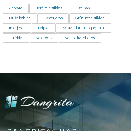
Atitvara
Berėmis stiklas
Dizainas
Dušo kabina
Eksterjeras
Grūdintas stiklas
Interjeras
Laiptai
Nestandartiniai gaminiai
Turėklai
Veidrodis
Vonios kambarys