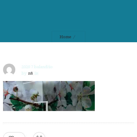
Home
2020 7 balandžio
by
n8
in