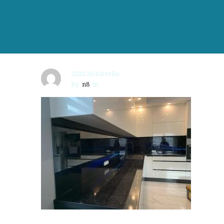
2020 26 birželio
by
n8
in