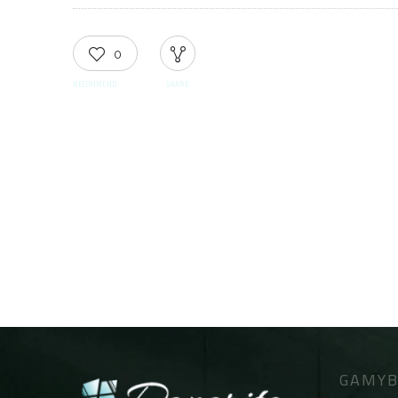
0
RECOMMEND
SHARE
GAMYB