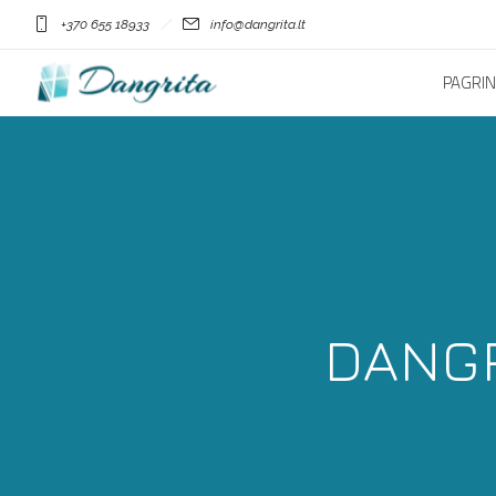
+370 655 18933
info@dangrita.lt
PAGRIN
DANGR