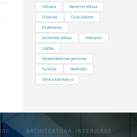
Atitvara
Berėmis stiklas
TAGGED IN
Dizainas
Dušo kabina
Eksterjeras
Grūdintas stiklas
Interjeras
Laiptai
Nestandartiniai gaminiai
Turėklai
Veidrodis
Vonios kambarys
MAS
ARCHITEKTŪRA, INTERJERAS