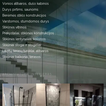
Vonios atitvaros, dušo kabinos
Durys pirtims, saunoms
Berėmės stiklo konstrukcijos
Varstomos, stumdomos durys
Stiklinės vitrinos
Prekystaliai, stiklinės konstrukcijos
Stiklinės lentynėlės, kolonos
Stikliniai stogai ir stogeliai
Laiptų, terasų turėklai, atitvaros
Stikliniai balkonai, terasos
ARCHITEKTŪRA, INTERJERAS