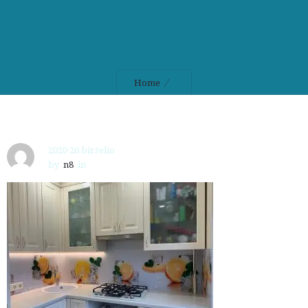
Home
2020 26 birželio
by
n8
in