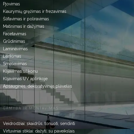
Pjovimas
Kiaurymių gręžimas ir frezavimas
Šlifavimas ir poliravimas
Matinimas ir dažymas
Facetavimas
Grūdinimas
Laminavimas
Lenkimas
Smėliavimas
Klijavimas silikonu
Klijavimas UV aplinkoje
Apsauginės, dekoratyvinės plėvelės
GAMYBA IR MONTAVIMAS
Veidrodžiai: skaidrūs, tonuoti, sendinti
Virtuviniai stiklai: dažyti, su paveikslais