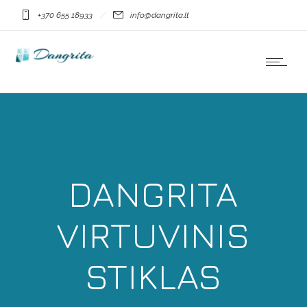
+370 655 18933
info@dangrita.lt
DANGRITA
VIRTUVINIS
STIKLAS