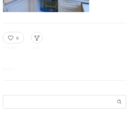
0
RECOMMEND
SHARE
TAGGED IN