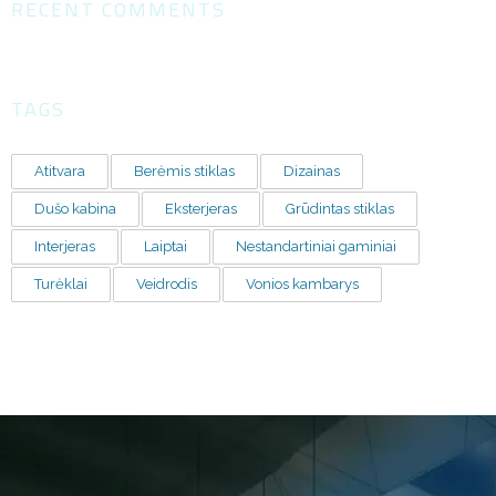
RECENT COMMENTS
TAGS
Atitvara
Berėmis stiklas
Dizainas
Dušo kabina
Eksterjeras
Grūdintas stiklas
Interjeras
Laiptai
Nestandartiniai gaminiai
Turėklai
Veidrodis
Vonios kambarys