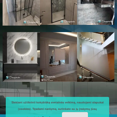
Siekiant užtikrinti kokybišką svetainės veikimą, naudojami slapukai
(cookies). Tęsdami naršymą, sutinkate su jų įrašymų jūsų