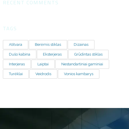
RECENT COMMENTS
TAGS
Atitvara
Berėmis stiklas
Dizainas
Dušo kabina
Eksterjeras
Grūdintas stiklas
Interjeras
Laiptai
Nestandartiniai gaminiai
Turėklai
Veidrodis
Vonios kambarys