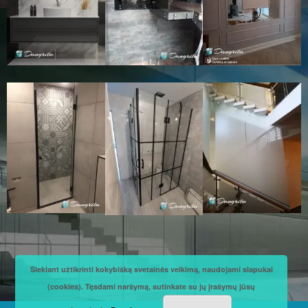
Siekiant užtikrinti kokybišką svetainės veikimą, naudojami slapukai
(cookies). Tęsdami naršymą, sutinkate su jų įrašymų jūsų