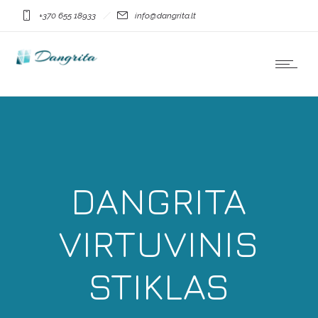
+370 655 18933
info@dangrita.lt
DANGRITA
VIRTUVINIS
STIKLAS