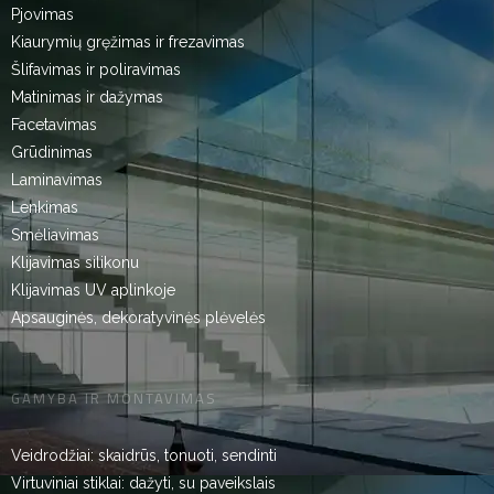
Pjovimas
Kiaurymių gręžimas ir frezavimas
Šlifavimas ir poliravimas
Matinimas ir dažymas
Facetavimas
Grūdinimas
Laminavimas
Lenkimas
Smėliavimas
Klijavimas silikonu
Klijavimas UV aplinkoje
Apsauginės, dekoratyvinės plėvelės
GAMYBA IR MONTAVIMAS
Veidrodžiai: skaidrūs, tonuoti, sendinti
Virtuviniai stiklai: dažyti, su paveikslais