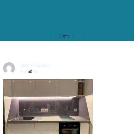
Home
2020 26 birželio
by
n8
in