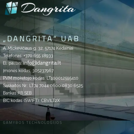
„DANGRITA“ UAB
A. Mickevičiaus g. 32, 57174 Kėdainiai
Telefonas:
+370 655 18933
info@dangrita.lt
El. paštas:
Įmonės kodas: 305237967
PVM mokėtojo kodas: LT100012595410
Sąskaitos Nr.: LT74 7044 0600 0830 6525
Bankas AB SEB
BIC kodas (SWIFT): CBVILT2X
GAMYBOS TECHNOLOGIJOS