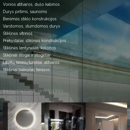
Vonios atitvaros, dušo kabinos
Durys pirtims, saunoms
Berėmės stiklo konstrukcijos
Varstomos, stumdomos durys
Stiklinės vitrinos
Prekystaliai, stiklinės konstrukcijos
Stiklinės lentynėlės, kolonos
Stikliniai stogai ir stogeliai
Laiptų, terasų turėklai, atitvaros
Stikliniai balkonai, terasos
ARCHITEKTŪRA, INTERJERAS