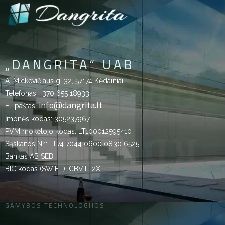
„DANGRITA“ UAB
A. Mickevičiaus g. 32, 57174 Kėdainiai
Telefonas:
+370 655 18933
info@dangrita.lt
El. paštas:
Įmonės kodas: 305237967
PVM mokėtojo kodas: LT100012595410
Sąskaitos Nr.: LT74 7044 0600 0830 6525
Bankas AB SEB
BIC kodas (SWIFT): CBVILT2X
GAMYBOS TECHNOLOGIJOS