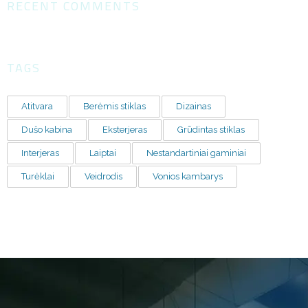
RECENT COMMENTS
TAGS
Atitvara
Berėmis stiklas
Dizainas
Dušo kabina
Eksterjeras
Grūdintas stiklas
Interjeras
Laiptai
Nestandartiniai gaminiai
Turėklai
Veidrodis
Vonios kambarys