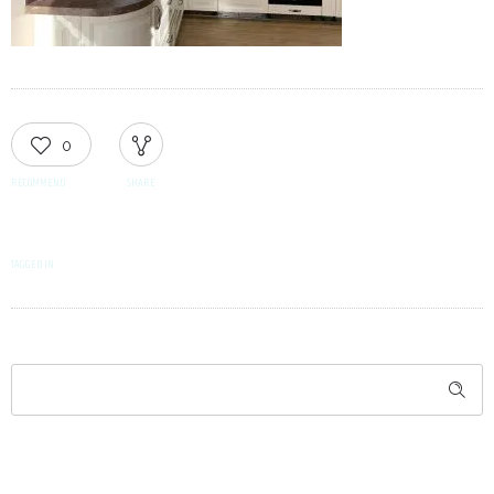
0
RECOMMEND
SHARE
TAGGED IN