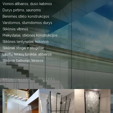
Vonios atitvaros, dušo kabinos
Durys pirtims, saunoms
Berėmės stiklo konstrukcijos
Varstomos, stumdomos durys
Stiklinės vitrinos
Prekystaliai, stiklinės konstrukcijos
Stiklinės lentynėlės, kolonos
Stikliniai stogai ir stogeliai
Laiptų, terasų turėklai, atitvaros
Stikliniai balkonai, terasos
ARCHITEKTŪRA, INTERJERAS