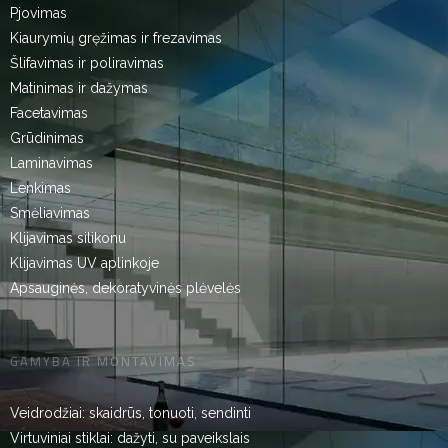
Pjovimas
Kiaurymių gręžimas ir frezavimas
Šlifavimas ir poliravimas
Matinimas ir dažymas
Facetavimas
Grūdinimas
Laminavimas
Lenkimas
Smėliavimas
Klijavimas silikonu
Klijavimas UV aplinkoje
Apsauginės, dekoratyvinės plėvelės
GAMYBA IR MONTAVIMAS
Veidrodžiai: skaidrūs, tonuoti, sendinti
Virtuviniai stiklai: dažyti, su paveikslais