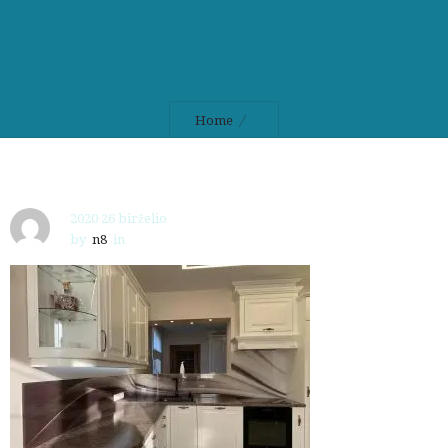
Home
2020 26 birželio
by
n8
in