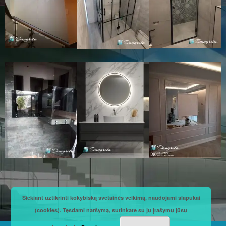
Siekiant užtikrinti kokybišką svetainės veikimą, naudojami slapukai
(cookies). Tęsdami naršymą, sutinkate su jų įrašymų jūsų