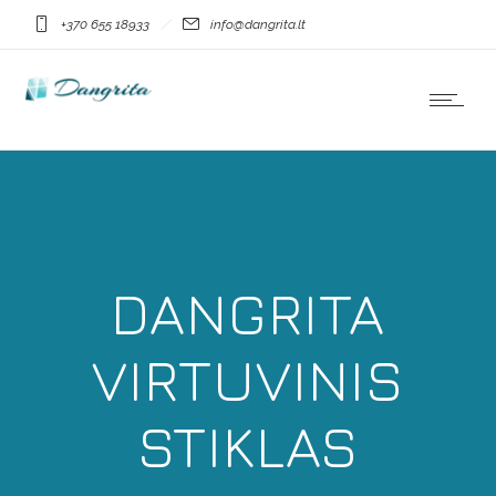
+370 655 18933
info@dangrita.lt
DANGRITA
VIRTUVINIS
STIKLAS