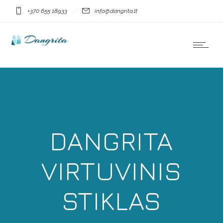
+370 655 18933
info@dangrita.lt
DANGRITA
VIRTUVINIS
STIKLAS