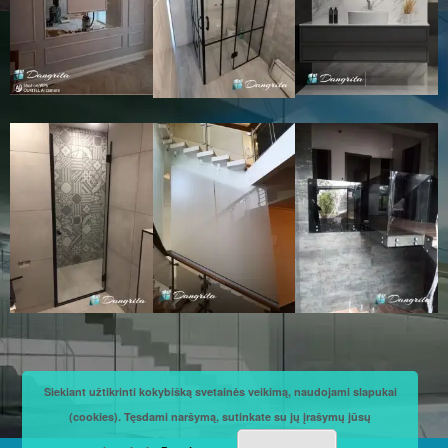
Siekiant užtikrinti kokybišką svetainės veikimą, naudojami slapukai
(cookies). Tęsdami naršymą, sutinkate su jų įrašymų jūsų