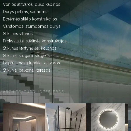
Vonios atitvaros, dušo kabinos
Durys pirtims, saunoms
Berėmės stiklo konstrukcijos
Varstomos, stumdomos durys
Stiklinės vitrinos
Prekystaliai, stiklinės konstrukcijos
Stiklinės lentynėlės, kolonos
Stikliniai stogai ir stogeliai
Laiptų, terasų turėklai, atitvaros
Stikliniai balkonai, terasos
ARCHITEKTŪRA, INTERJERAS