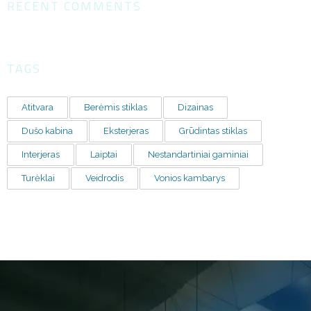
RECENT COMMENTS
TAGS
Atitvara
Berėmis stiklas
Dizainas
Dušo kabina
Eksterjeras
Grūdintas stiklas
Interjeras
Laiptai
Nestandartiniai gaminiai
Turėklai
Veidrodis
Vonios kambarys