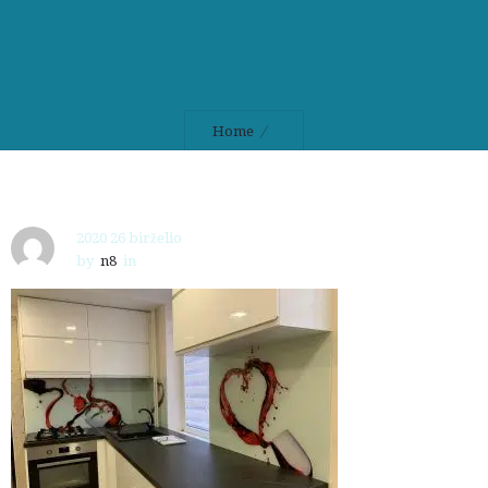
Home
2020 26 birželio
by
n8
in