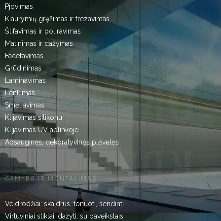
Pjovimas
Kiaurymių gręžimas ir frezavimas
Šlifavimas ir poliravimas
Matinimas ir dažymas
Facetavimas
Grūdinimas
Laminavimas
Lenkimas
Smėliavimas
Klijavimas silikonu
Klijavimas UV aplinkoje
Apsauginės, dekoratyvinės plėvelės
GAMYBA IR MONTAVIMAS
Veidrodžiai: skaidrūs, tonuoti, sendinti
Virtuviniai stiklai: dažyti, su paveikslais