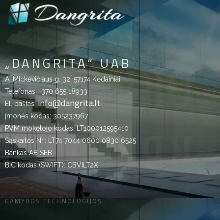
„DANGRITA“ UAB
A. Mickevičiaus g. 32, 57174 Kėdainiai
Telefonas:
+370 655 18933
info@dangrita.lt
El. paštas:
Įmonės kodas: 305237967
PVM mokėtojo kodas: LT100012595410
Sąskaitos Nr.: LT74 7044 0600 0830 6525
Bankas AB SEB
BIC kodas (SWIFT): CBVILT2X
GAMYBOS TECHNOLOGIJOS