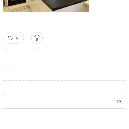
0
RECOMMEND
SHARE
TAGGED IN