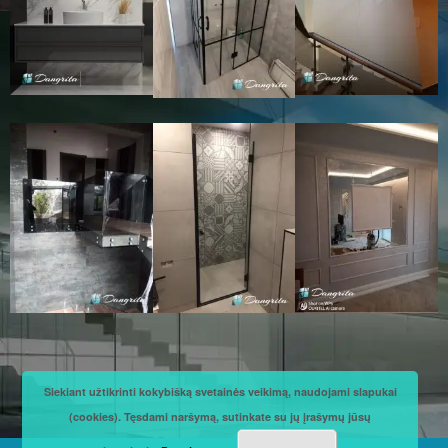
Siekiant užtikrinti kokybišką svetainės veikimą, naudojami slapukai
(cookies). Tęsdami naršymą, sutinkate su jų įrašymų jūsų