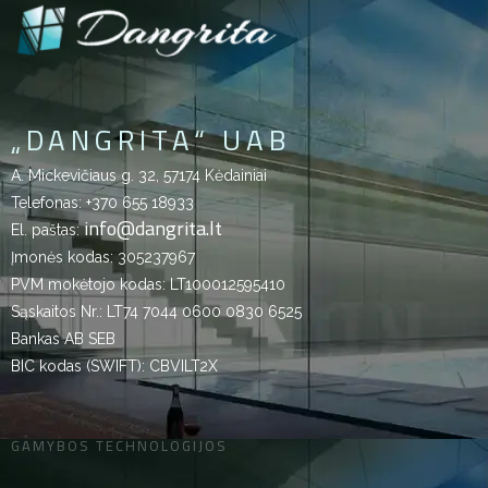
„DANGRITA“ UAB
A. Mickevičiaus g. 32, 57174 Kėdainiai
Telefonas:
+370 655 18933
info@dangrita.lt
El. paštas:
Įmonės kodas: 305237967
PVM mokėtojo kodas: LT100012595410
Sąskaitos Nr.: LT74 7044 0600 0830 6525
Bankas AB SEB
BIC kodas (SWIFT): CBVILT2X
GAMYBOS TECHNOLOGIJOS