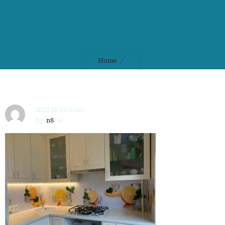
Home
2020 26 birželio
by
n8
in