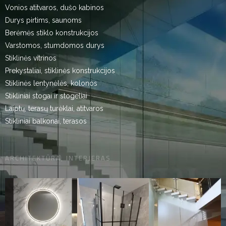
Vonios atitvaros, dušo kabinos
Durys pirtims, saunoms
Berėmės stiklo konstrukcijos
Varstomos, stumdomos durys
Stiklinės vitrinos
Prekystaliai, stiklinės konstrukcijos
Stiklinės lentynėlės, kolonos
Stikliniai stogai ir stogeliai
Laiptų, terasų turėklai, atitvaros
Stikliniai balkonai, terasos
ARCHITEKTŪRA, INTERJERAS