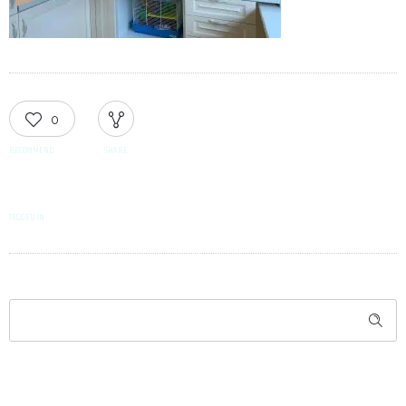
0
RECOMMEND
SHARE
TAGGED IN