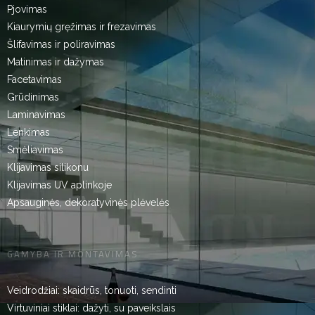
Pjovimas
Kiaurymių gręžimas ir frezavimas
Šlifavimas ir poliravimas
Matinimas ir dažymas
Facetavimas
Grūdinimas
Laminavimas
Lenkimas
Smėliavimas
Klijavimas silikonu
Klijavimas UV aplinkoje
Apsauginės, dekoratyvinės plėvelės
GAMYBA IR MONTAVIMAS
Veidrodžiai: skaidrūs, tonuoti, sendinti
Virtuviniai stiklai: dažyti, su paveikslais