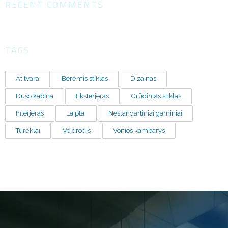
RECENT COMMENTS
TAGS
Atitvara
Berėmis stiklas
Dizainas
Dušo kabina
Eksterjeras
Grūdintas stiklas
Interjeras
Laiptai
Nestandartiniai gaminiai
Turėklai
Veidrodis
Vonios kambarys