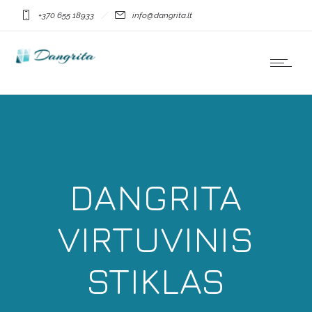
+370 655 18933
info@dangrita.lt
DANGRITA
VIRTUVINIS
STIKLAS