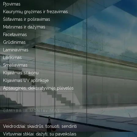
Pjovimas
Kiaurymių gręžimas ir frezavimas
Šlifavimas ir poliravimas
Matinimas ir dažymas
Facetavimas
Grūdinimas
Laminavimas
Lenkimas
Smėliavimas
Klijavimas silikonu
Klijavimas UV aplinkoje
Apsauginės, dekoratyvinės plėvelės
GAMYBA IR MONTAVIMAS
Veidrodžiai: skaidrūs, tonuoti, sendinti
Virtuviniai stiklai: dažyti, su paveikslais