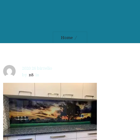
Home
2020 26 birželio
by
n8
in