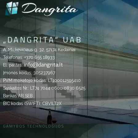
„DANGRITA“ UAB
A. Mickevičiaus g. 32, 57174 Kėdainiai
Telefonas:
+370 655 18933
info@dangrita.lt
El. paštas:
Įmonės kodas: 305237967
PVM mokėtojo kodas: LT100012595410
Sąskaitos Nr.: LT74 7044 0600 0830 6525
Bankas AB SEB
BIC kodas (SWIFT): CBVILT2X
GAMYBOS TECHNOLOGIJOS