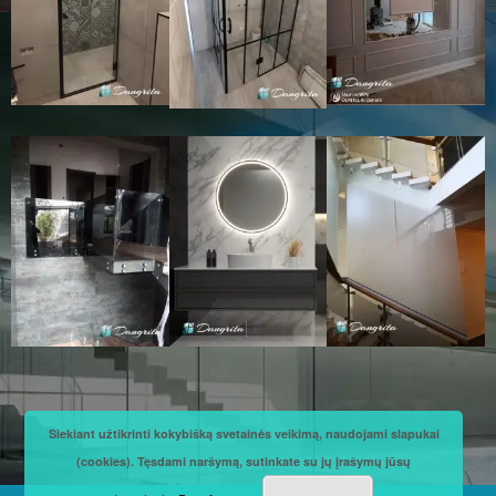
Siekiant užtikrinti kokybišką svetainės veikimą, naudojami slapukai
(cookies). Tęsdami naršymą, sutinkate su jų įrašymų jūsų