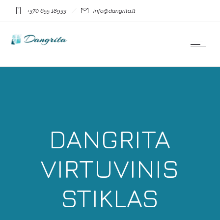
+370 655 18933
info@dangrita.lt
DANGRITA
VIRTUVINIS
STIKLAS