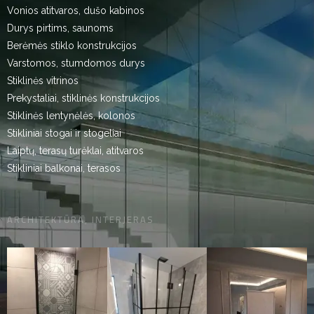
Vonios atitvaros, dušo kabinos
Durys pirtims, saunoms
Berėmės stiklo konstrukcijos
Varstomos, stumdomos durys
Stiklinės vitrinos
Prekystaliai, stiklinės konstrukcijos
Stiklinės lentynėlės, kolonos
Stikliniai stogai ir stogeliai
Laiptų, terasų turėklai, atitvaros
Stikliniai balkonai, terasos
ARCHITEKTŪRA, INTERJERAS