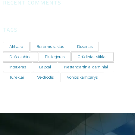
RECENT COMMENTS
TAGS
Atitvara
Berėmis stiklas
Dizainas
Dušo kabina
Eksterjeras
Grūdintas stiklas
Interjeras
Laiptai
Nestandartiniai gaminiai
Turėklai
Veidrodis
Vonios kambarys