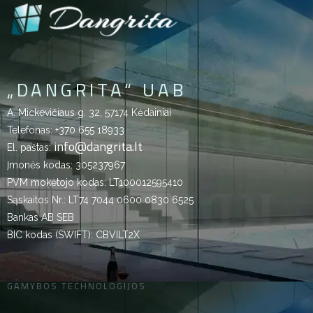
„DANGRITA“ UAB
A. Mickevičiaus g. 32, 57174 Kėdainiai
Telefonas:
+370 655 18933
info@dangrita.lt
El. paštas:
Įmonės kodas: 305237967
PVM mokėtojo kodas: LT100012595410
Sąskaitos Nr.: LT74 7044 0600 0830 6525
Bankas AB SEB
BIC kodas (SWIFT): CBVILT2X
GAMYBOS TECHNOLOGIJOS