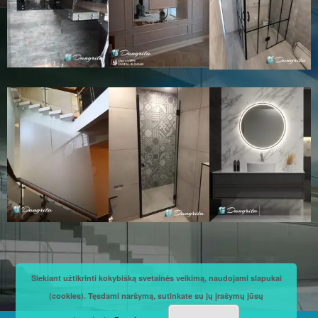
Siekiant užtikrinti kokybišką svetainės veikimą, naudojami slapukai
(cookies). Tęsdami naršymą, sutinkate su jų įrašymų jūsų