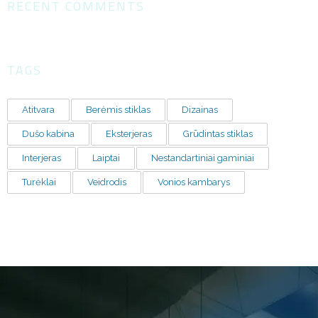
RECENT COMMENTS
TAGS
Atitvara
Berėmis stiklas
Dizainas
Dušo kabina
Eksterjeras
Grūdintas stiklas
Interjeras
Laiptai
Nestandartiniai gaminiai
Turėklai
Veidrodis
Vonios kambarys