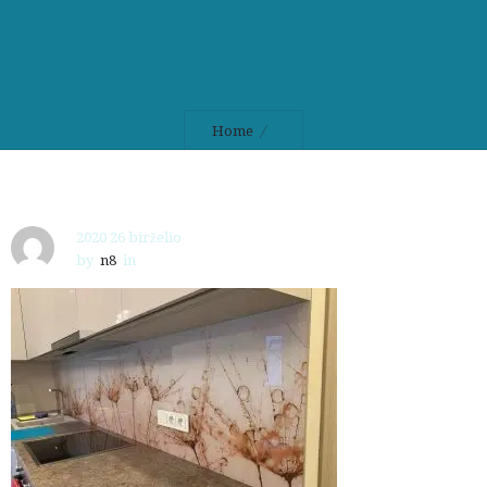
Home
2020 26 birželio
by
n8
in