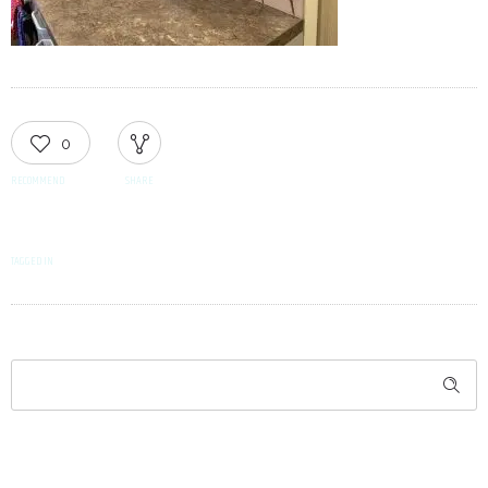
0
RECOMMEND
SHARE
TAGGED IN