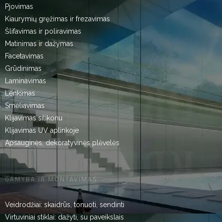
Pjovimas
Kiaurymių gręžimas ir frezavimas
Šlifavimas ir poliravimas
Matinimas ir dažymas
Facetavimas
Grūdinimas
Laminavimas
Lenkimas
Smėliavimas
Klijavimas silikonu
Klijavimas UV aplinkoje
Apsauginės, dekoratyvinės plėvelės
GAMYBA IR MONTAVIMAS
Veidrodžiai: skaidrūs, tonuoti, sendinti
Virtuviniai stiklai: dažyti, su paveikslais