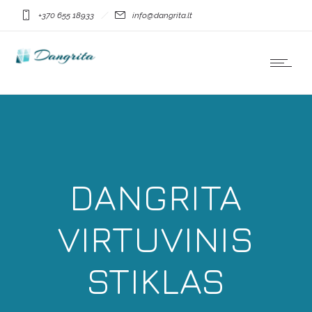
+370 655 18933
info@dangrita.lt
DANGRITA
VIRTUVINIS
STIKLAS