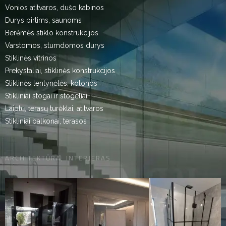
Vonios atitvaros, dušo kabinos
Durys pirtims, saunoms
Berėmės stiklo konstrukcijos
Varstomos, stumdomos durys
Stiklinės vitrinos
Prekystaliai, stiklinės konstrukcijos
Stiklinės lentynėlės, kolonos
Stikliniai stogai ir stogeliai
Laiptų, terasų turėklai, atitvaros
Stikliniai balkonai, terasos
ARCHITEKTŪRA, INTERJERAS