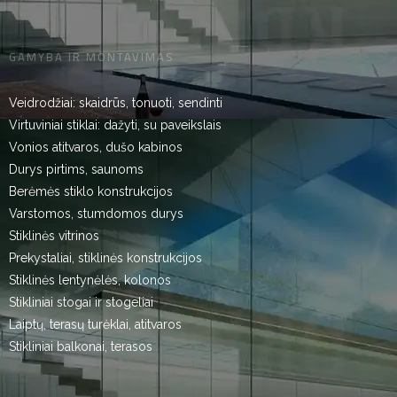
GAMYBA IR MONTAVIMAS
Veidrodžiai: skaidrūs, tonuoti, sendinti
Virtuviniai stiklai: dažyti, su paveikslais
Vonios atitvaros, dušo kabinos
Durys pirtims, saunoms
Berėmės stiklo konstrukcijos
Varstomos, stumdomos durys
Stiklinės vitrinos
Prekystaliai, stiklinės konstrukcijos
Stiklinės lentynėlės, kolonos
Stikliniai stogai ir stogeliai
Laiptų, terasų turėklai, atitvaros
Stikliniai balkonai, terasos