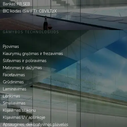
Bankas AB SEB
BIC kodas (SWIFT): CBVILT2X
GAMYBOS TECHNOLOGIJOS
Pjovimas
Kiaurymių gręžimas ir frezavimas
Šlifavimas ir poliravimas
Matinimas ir dažymas
Facetavimas
Grūdinimas
Laminavimas
Lenkimas
Smėliavimas
Klijavimas silikonu
Klijavimas UV aplinkoje
Apsauginės, dekoratyvinės plėvelės