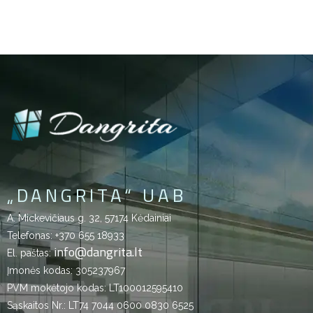
„DANGRITA“ UAB
A. Mickevičiaus g. 32, 57174 Kėdainiai
Telefonas:
+370 655 18933
info@dangrita.lt
El. paštas:
Įmonės kodas: 305237967
PVM mokėtojo kodas: LT100012595410
Sąskaitos Nr.: LT74 7044 0600 0830 6525