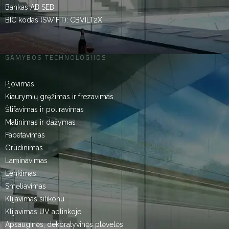
Bankas AB SEB
BIC kodas (SWIFT): CBVILT2X
GAMYBOS TECHNOLOGIJOS
Pjovimas
Kiaurymių gręžimas ir frezavimas
Šlifavimas ir poliravimas
Matinimas ir dažymas
Facetavimas
Grūdinimas
Laminavimas
Lenkimas
Smėliavimas
Klijavimas silikonu
Klijavimas UV aplinkoje
Apsauginės, dekoratyvinės plėvelės