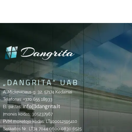
„DANGRITA“ UAB
A. Mickevičiaus g. 32, 57174 Kėdainiai
Telefonas:
+370 655 18933
info@dangrita.lt
El. paštas:
Įmonės kodas: 305237967
PVM mokėtojo kodas: LT100012595410
Sąskaitos Nr.: LT74 7044 0600 0830 6525