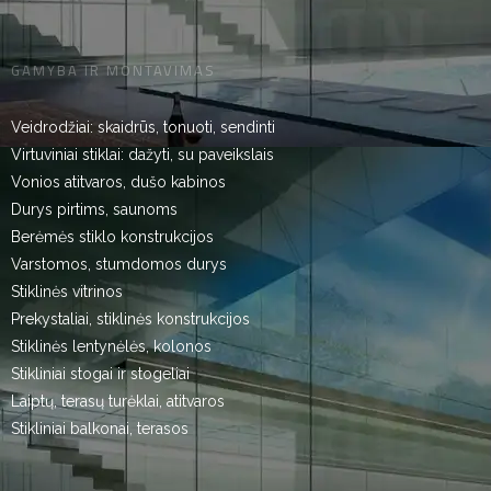
GAMYBA IR MONTAVIMAS
Veidrodžiai: skaidrūs, tonuoti, sendinti
Virtuviniai stiklai: dažyti, su paveikslais
Vonios atitvaros, dušo kabinos
Durys pirtims, saunoms
Berėmės stiklo konstrukcijos
Varstomos, stumdomos durys
Stiklinės vitrinos
Prekystaliai, stiklinės konstrukcijos
Stiklinės lentynėlės, kolonos
Stikliniai stogai ir stogeliai
Laiptų, terasų turėklai, atitvaros
Stikliniai balkonai, terasos