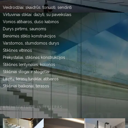
Veidrodžiai: skaidrūs, tonuoti, sendinti
Virtuviniai stiklai: dažyti, su paveikslais
Vonios atitvaros, dušo kabinos
Durys pirtims, saunoms
Berėmės stiklo konstrukcijos
Varstomos, stumdomos durys
Stiklinės vitrinos
Prekystaliai, stiklinės konstrukcijos
Stiklinės lentynėlės, kolonos
Stikliniai stogai ir stogeliai
Laiptų, terasų turėklai, atitvaros
Stikliniai balkonai, terasos
ARCHITEKTŪRA, INTERJERAS