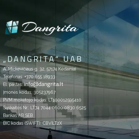
„DANGRITA“ UAB
A. Mickevičiaus g. 32, 57174 Kėdainiai
Telefonas:
+370 655 18933
info@dangrita.lt
El. paštas:
Įmonės kodas: 305237967
PVM mokėtojo kodas: LT100012595410
Sąskaitos Nr.: LT74 7044 0600 0830 6525
Bankas AB SEB
BIC kodas (SWIFT): CBVILT2X