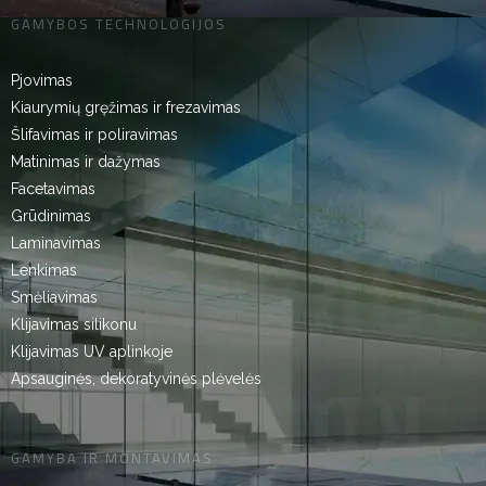
GAMYBOS TECHNOLOGIJOS
Pjovimas
Kiaurymių gręžimas ir frezavimas
Šlifavimas ir poliravimas
Matinimas ir dažymas
Facetavimas
Grūdinimas
Laminavimas
Lenkimas
Smėliavimas
Klijavimas silikonu
Klijavimas UV aplinkoje
Apsauginės, dekoratyvinės plėvelės
GAMYBA IR MONTAVIMAS