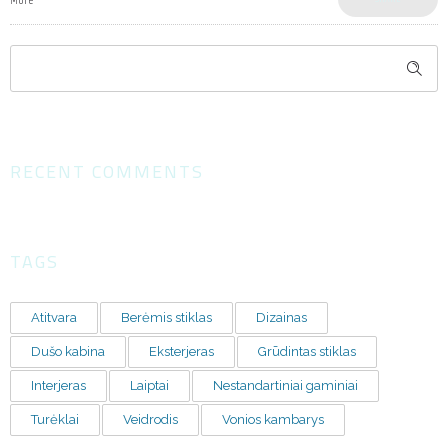
More
RECENT COMMENTS
TAGS
Atitvara
Berėmis stiklas
Dizainas
Dušo kabina
Eksterjeras
Grūdintas stiklas
Interjeras
Laiptai
Nestandartiniai gaminiai
Turėklai
Veidrodis
Vonios kambarys