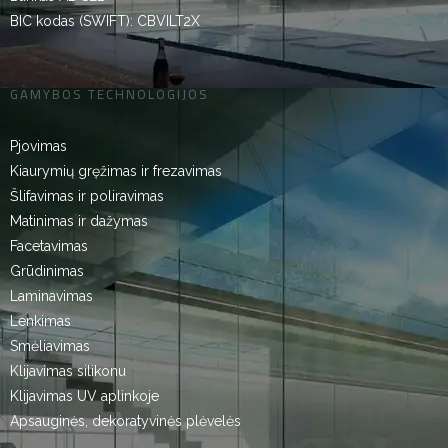
BIC kodas (SWIFT): CBVILT2X
GAMYBOS TECHNOLOGIJOS
Pjovimas
Kiaurymių gręžimas ir frezavimas
Šlifavimas ir poliravimas
Matinimas ir dažymas
Facetavimas
Grūdinimas
Laminavimas
Lenkimas
Smėliavimas
Klijavimas silikonu
Klijavimas UV aplinkoje
Apsauginės, dekoratyvinės plėvelės