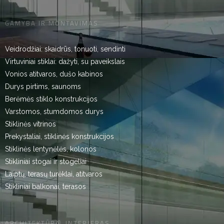
GAMYBA IR MONTAVIMAS
Veidrodžiai: skaidrūs, tonuoti, sendinti
Virtuviniai stiklai: dažyti, su paveikslais
Vonios atitvaros, dušo kabinos
Durys pirtims, saunoms
Berėmės stiklo konstrukcijos
Varstomos, stumdomos durys
Stiklinės vitrinos
Prekystaliai, stiklinės konstrukcijos
Stiklinės lentynėlės, kolonos
Stikliniai stogai ir stogeliai
Laiptų, terasų turėklai, atitvaros
Stikliniai balkonai, terasos
ARCHITEKTŪRA, INTERJERAS