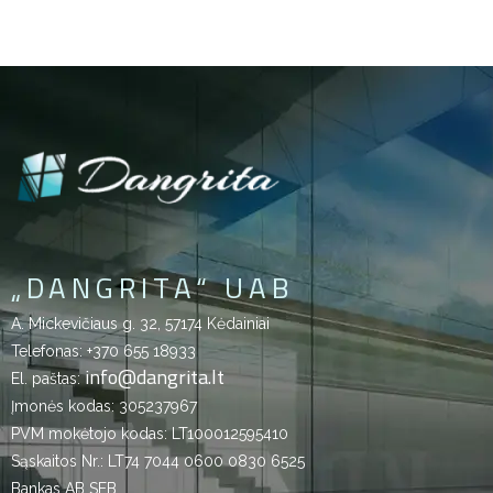
„DANGRITA“ UAB
A. Mickevičiaus g. 32, 57174 Kėdainiai
Telefonas:
+370 655 18933
info@dangrita.lt
El. paštas:
Įmonės kodas: 305237967
PVM mokėtojo kodas: LT100012595410
Sąskaitos Nr.: LT74 7044 0600 0830 6525
Bankas AB SEB