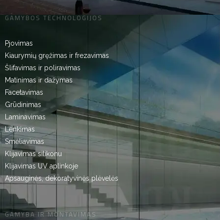
GAMYBOS TECHNOLOGIJOS
Pjovimas
Kiaurymių gręžimas ir frezavimas
Šlifavimas ir poliravimas
Matinimas ir dažymas
Facetavimas
Grūdinimas
Laminavimas
Lenkimas
Smėliavimas
Klijavimas silikonu
Klijavimas UV aplinkoje
Apsauginės, dekoratyvinės plėvelės
GAMYBA IR MONTAVIMAS