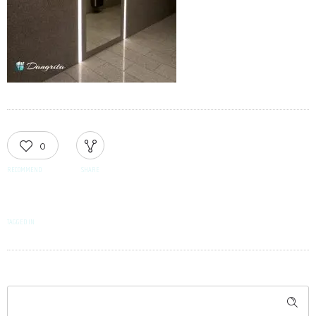
0
RECOMMEND
SHARE
TAGGED IN