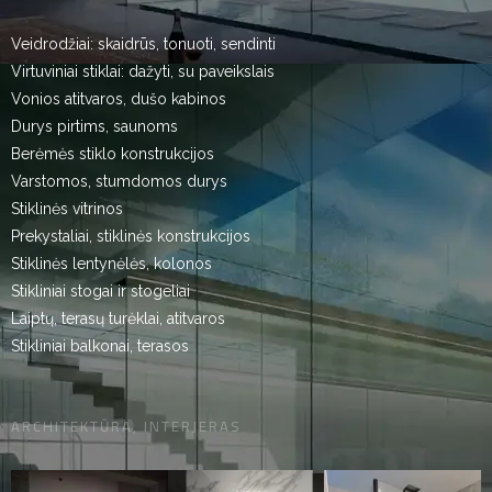
Veidrodžiai: skaidrūs, tonuoti, sendinti
Virtuviniai stiklai: dažyti, su paveikslais
Vonios atitvaros, dušo kabinos
Durys pirtims, saunoms
Berėmės stiklo konstrukcijos
Varstomos, stumdomos durys
Stiklinės vitrinos
Prekystaliai, stiklinės konstrukcijos
Stiklinės lentynėlės, kolonos
Stikliniai stogai ir stogeliai
Laiptų, terasų turėklai, atitvaros
Stikliniai balkonai, terasos
ARCHITEKTŪRA, INTERJERAS