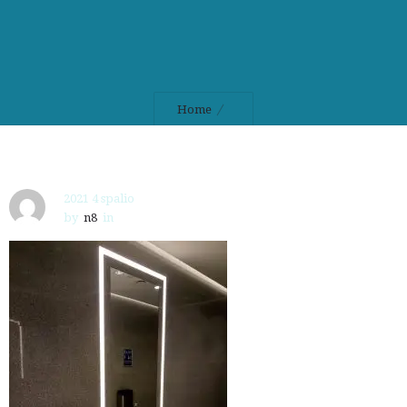
Home
2021 4 spalio
by
n8
in