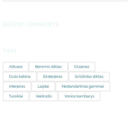
RECENT COMMENTS
TAGS
Atitvara
Berėmis stiklas
Dizainas
Dušo kabina
Eksterjeras
Grūdintas stiklas
Interjeras
Laiptai
Nestandartiniai gaminiai
Turėklai
Veidrodis
Vonios kambarys