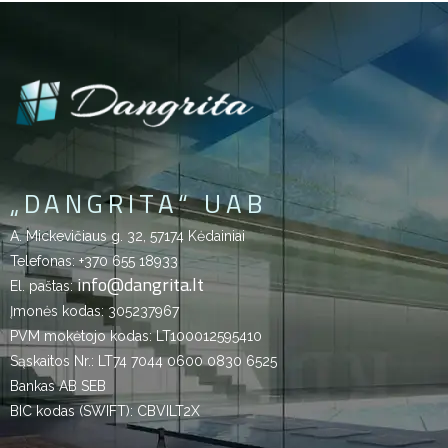
„DANGRITA“ UAB
A. Mickevičiaus g. 32, 57174 Kėdainiai
Telefonas:
+370 655 18933
info@dangrita.lt
El. paštas:
Įmonės kodas: 305237967
PVM mokėtojo kodas: LT100012595410
Sąskaitos Nr.: LT74 7044 0600 0830 6525
Bankas AB SEB
BIC kodas (SWIFT): CBVILT2X