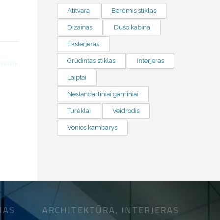
Atitvara
Berėmis stiklas
Dizainas
Dušo kabina
Eksterjeras
Grūdintas stiklas
Interjeras
TAGGED IN
Laiptai
Nestandartiniai gaminiai
Turėklai
Veidrodis
Vonios kambarys
MAS
ARCHITEKTŪRA, INTERJERAS