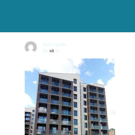
2021 3 spalio
by
n8
in