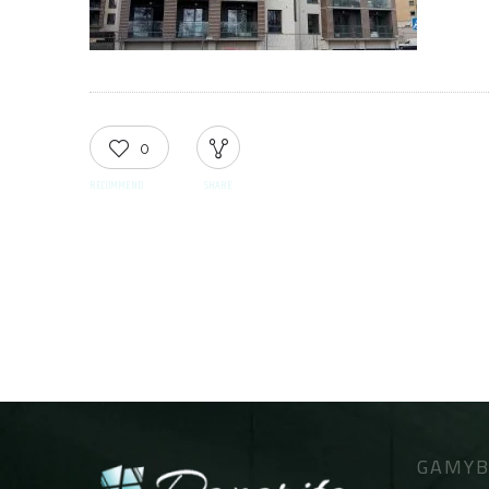
0
RECOMMEND
SHARE
GAMYB