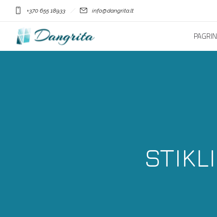
+370 655 18933
info@dangrita.lt
PAGRIN
STIKL