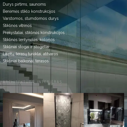
Durys pirtims, saunoms
Berėmės stiklo konstrukcijos
Varstomos, stumdomos durys
Stiklinės vitrinos
Prekystaliai, stiklinės konstrukcijos
Stiklinės lentynėlės, kolonos
Stikliniai stogai ir stogeliai
Laiptų, terasų turėklai, atitvaros
Stikliniai balkonai, terasos
ARCHITEKTŪRA, INTERJERAS