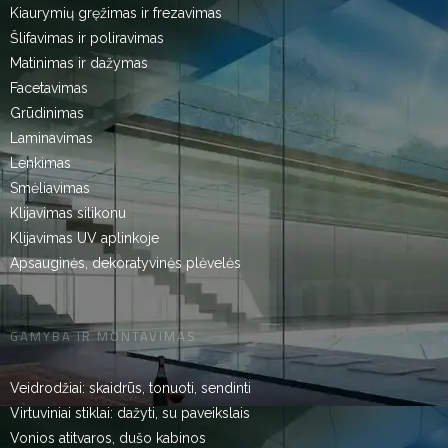
Kiaurymių gręžimas ir frezavimas
Šlifavimas ir poliravimas
Matinimas ir dažymas
Facetavimas
Grūdinimas
Laminavimas
Lenkimas
Smėliavimas
Klijavimas silikonu
Klijavimas UV aplinkoje
Apsauginės, dekoratyvinės plėvelės
GAMYBA IR MONTAVIMAS
Veidrodžiai: skaidrūs, tonuoti, sendinti
Virtuviniai stiklai: dažyti, su paveikslais
Vonios atitvaros, dušo kabinos