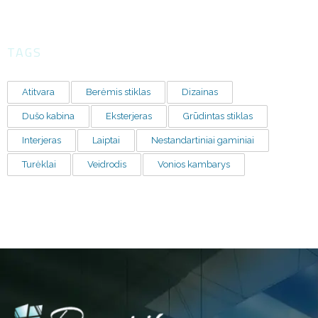
TAGS
Atitvara
Berėmis stiklas
Dizainas
Dušo kabina
Eksterjeras
Grūdintas stiklas
Interjeras
Laiptai
Nestandartiniai gaminiai
Turėklai
Veidrodis
Vonios kambarys