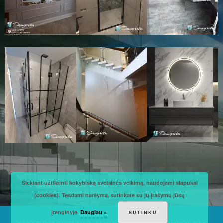
Siekiant užtikrinti kokybišką svetainės veikimą, naudojami slapukai
(cookies). Tęsdami naršymą, sutinkate su jų įrašymų jūsų
įrenginyje.
Daugiau »
SUTINKU