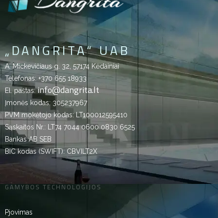
„DANGRITA“ UAB
A. Mickevičiaus g. 32, 57174 Kėdainiai
Telefonas:
+370 655 18933
info@dangrita.lt
El. paštas:
Įmonės kodas: 305237967
PVM mokėtojo kodas: LT100012595410
Sąskaitos Nr.: LT74 7044 0600 0830 6525
Bankas AB SEB
BIC kodas (SWIFT): CBVILT2X
GAMYBOS TECHNOLOGIJOS
Pjovimas