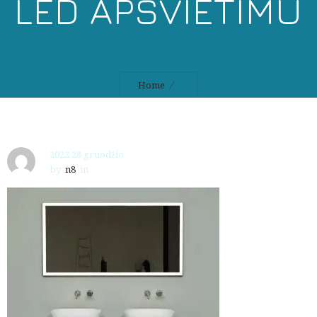
LED APŠVIETIMU
Home
2022 28 gruodžio
by
n8
in