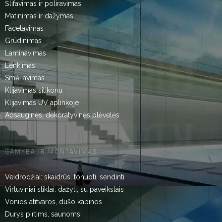
Šlifavimas ir poliravimas
Matinimas ir dažymas
Facetavimas
Grūdinimas
Laminavimas
Lenkimas
Smėliavimas
Klijavimas silikonu
Klijavimas UV aplinkoje
Apsauginės, dekoratyvinės plėvelės
GAMYBA IR MONTAVIMAS
Veidrodžiai: skaidrūs, tonuoti, sendinti
Virtuviniai stiklai: dažyti, su paveikslais
Vonios atitvaros, dušo kabinos
Durys pirtims, saunoms