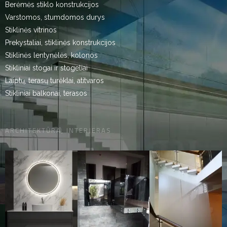
Berėmės stiklo konstrukcijos
Varstomos, stumdomos durys
Stiklinės vitrinos
Prekystaliai, stiklinės konstrukcijos
Stiklinės lentynėlės, kolonos
Stikliniai stogai ir stogeliai
Laiptų, terasų turėklai, atitvaros
Stikliniai balkonai, terasos
ARCHITEKTŪRA, INTERJERAS