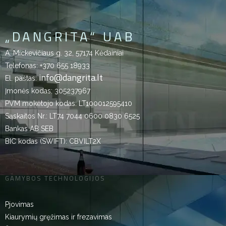
„DANGRITA“ UAB
A. Mickevičiaus g. 32, 57174 Kėdainiai
Telefonas:
+370 655 18933
info@dangrita.lt
El. paštas:
Įmonės kodas: 305237967
PVM mokėtojo kodas: LT100012595410
Sąskaitos Nr.: LT74 7044 0600 0830 6525
Bankas AB SEB
BIC kodas (SWIFT): CBVILT2X
GAMYBOS TECHNOLOGIJOS
Pjovimas
Kiaurymių gręžimas ir frezavimas