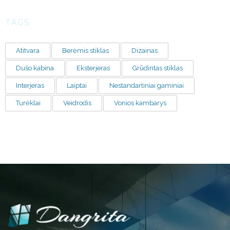
TAGS
Atitvara
Berėmis stiklas
Dizainas
Dušo kabina
Eksterjeras
Grūdintas stiklas
Interjeras
Laiptai
Nestandartiniai gaminiai
Turėklai
Veidrodis
Vonios kambarys