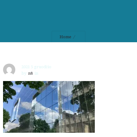
Home
2021 5 gruodžio
by
n8
in