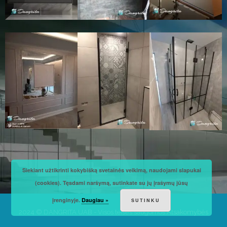
Siekiant užtikrinti kokybišką svetainės veikimą, naudojami slapukai
(cookies). Tęsdami naršymą, sutinkate su jų įrašymų jūsų
įrenginyje.
Daugiau »
SUTINKU
2024 © DANGRITA UAB - Visos teisės saugomos
Atsakomybės