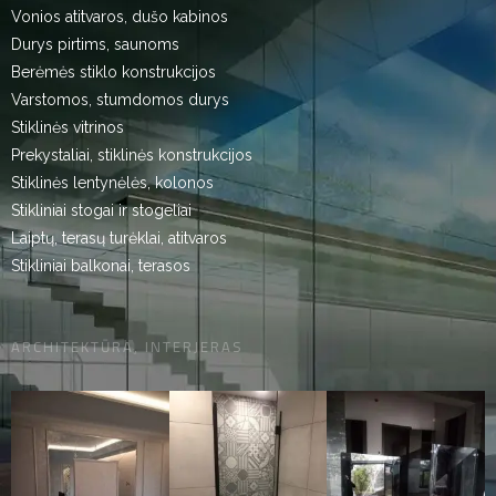
Vonios atitvaros, dušo kabinos
Durys pirtims, saunoms
Berėmės stiklo konstrukcijos
Varstomos, stumdomos durys
Stiklinės vitrinos
Prekystaliai, stiklinės konstrukcijos
Stiklinės lentynėlės, kolonos
Stikliniai stogai ir stogeliai
Laiptų, terasų turėklai, atitvaros
Stikliniai balkonai, terasos
ARCHITEKTŪRA, INTERJERAS