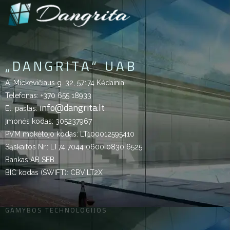
„DANGRITA“ UAB
A. Mickevičiaus g. 32, 57174 Kėdainiai
Telefonas:
+370 655 18933
info@dangrita.lt
El. paštas:
Įmonės kodas: 305237967
PVM mokėtojo kodas: LT100012595410
Sąskaitos Nr.: LT74 7044 0600 0830 6525
Bankas AB SEB
BIC kodas (SWIFT): CBVILT2X
GAMYBOS TECHNOLOGIJOS