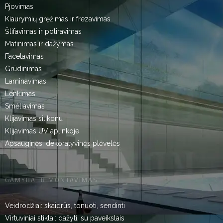
Pjovimas
Kiaurymių gręžimas ir frezavimas
Šlifavimas ir poliravimas
Matinimas ir dažymas
Facetavimas
Grūdinimas
Laminavimas
Lenkimas
Smėliavimas
Klijavimas silikonu
Klijavimas UV aplinkoje
Apsauginės, dekoratyvinės plėvelės
GAMYBA IR MONTAVIMAS
Veidrodžiai: skaidrūs, tonuoti, sendinti
Virtuviniai stiklai: dažyti, su paveikslais