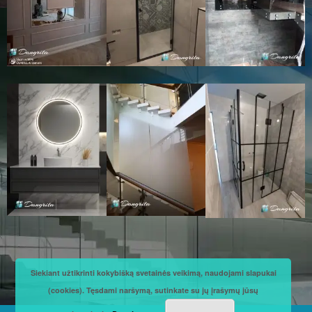
Siekiant užtikrinti kokybišką svetainės veikimą, naudojami slapukai
(cookies). Tęsdami naršymą, sutinkate su jų įrašymų jūsų