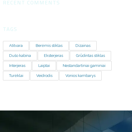
RECENT COMMENTS
TAGS
Atitvara
Berėmis stiklas
Dizainas
Dušo kabina
Eksterjeras
Grūdintas stiklas
Interjeras
Laiptai
Nestandartiniai gaminiai
Turėklai
Veidrodis
Vonios kambarys