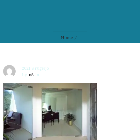
Home
2021 8 rugsėjo
by
n8
in