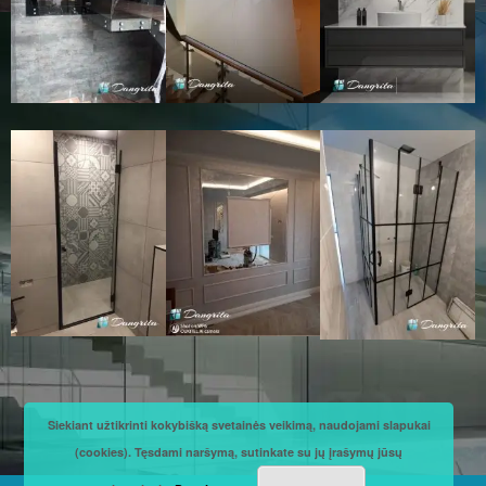
Siekiant užtikrinti kokybišką svetainės veikimą, naudojami slapukai
(cookies). Tęsdami naršymą, sutinkate su jų įrašymų jūsų