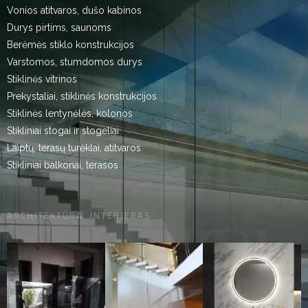
Vonios atitvaros, dušo kabinos
Durys pirtims, saunoms
Berėmės stiklo konstrukcijos
Varstomos, stumdomos durys
Stiklinės vitrinos
Prekystaliai, stiklinės konstrukcijos
Stiklinės lentynėlės, kolonos
Stikliniai stogai ir stogeliai
Laiptų, terasų turėklai, atitvaros
Stikliniai balkonai, terasos
ARCHITEKTŪRA, INTERJERAS