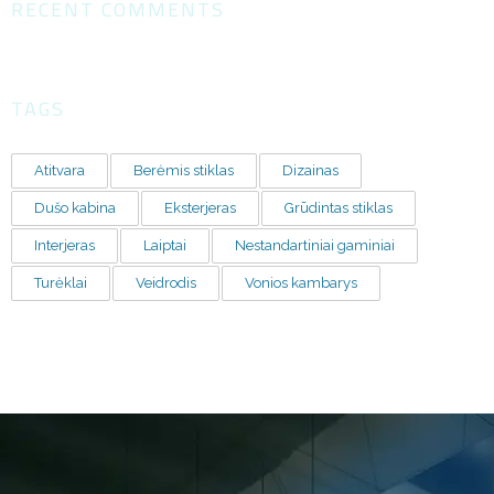
RECENT COMMENTS
TAGS
Atitvara
Berėmis stiklas
Dizainas
Dušo kabina
Eksterjeras
Grūdintas stiklas
Interjeras
Laiptai
Nestandartiniai gaminiai
Turėklai
Veidrodis
Vonios kambarys