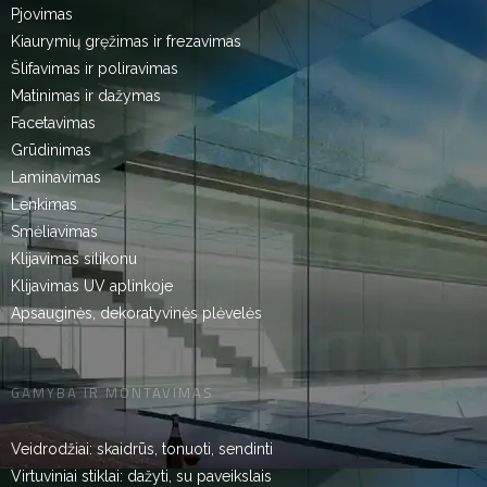
Pjovimas
Kiaurymių gręžimas ir frezavimas
Šlifavimas ir poliravimas
Matinimas ir dažymas
Facetavimas
Grūdinimas
Laminavimas
Lenkimas
Smėliavimas
Klijavimas silikonu
Klijavimas UV aplinkoje
Apsauginės, dekoratyvinės plėvelės
GAMYBA IR MONTAVIMAS
Veidrodžiai: skaidrūs, tonuoti, sendinti
Virtuviniai stiklai: dažyti, su paveikslais