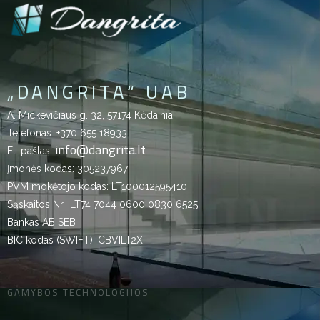
„DANGRITA“ UAB
A. Mickevičiaus g. 32, 57174 Kėdainiai
Telefonas:
+370 655 18933
info@dangrita.lt
El. paštas:
Įmonės kodas: 305237967
PVM mokėtojo kodas: LT100012595410
Sąskaitos Nr.: LT74 7044 0600 0830 6525
Bankas AB SEB
BIC kodas (SWIFT): CBVILT2X
GAMYBOS TECHNOLOGIJOS