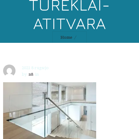
TUREKLAI-
ATITVARA
Home
2021 8 rugsėjo
by
n8
in