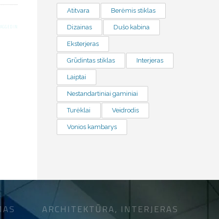
Atitvara
Berėmis stiklas
TAGGED IN
Dizainas
Dušo kabina
Eksterjeras
Grūdintas stiklas
Interjeras
Laiptai
Nestandartiniai gaminiai
Turėklai
Veidrodis
Vonios kambarys
MAS
ARCHITEKTŪRA, INTERJERAS