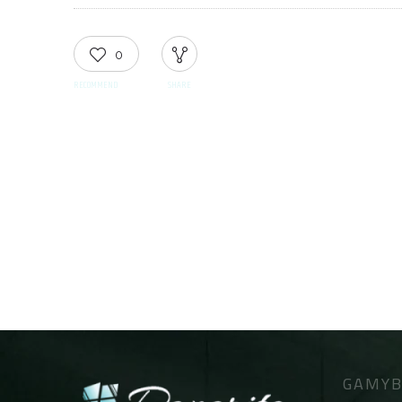
0
RECOMMEND
SHARE
GAMYB