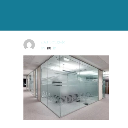
2021 8 rugsėjo
by
n8
in