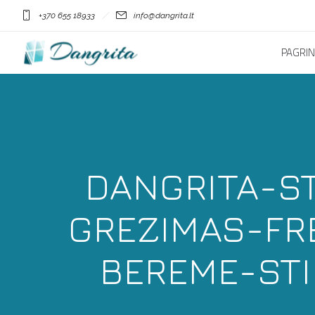
+370 655 18933
info@dangrita.lt
PAGRIN
DANGRITA-S
GREZIMAS-FR
BEREME-STI