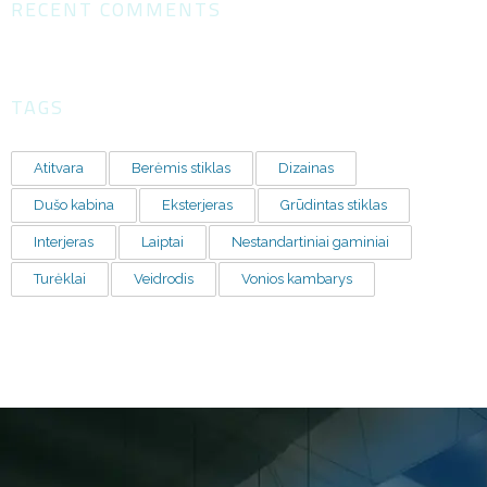
RECENT COMMENTS
TAGS
Atitvara
Berėmis stiklas
Dizainas
Dušo kabina
Eksterjeras
Grūdintas stiklas
Interjeras
Laiptai
Nestandartiniai gaminiai
Turėklai
Veidrodis
Vonios kambarys