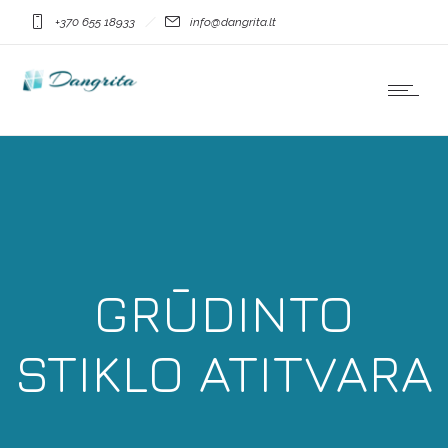
+370 655 18933
info@dangrita.lt
GRŪDINTO
STIKLO ATITVARA