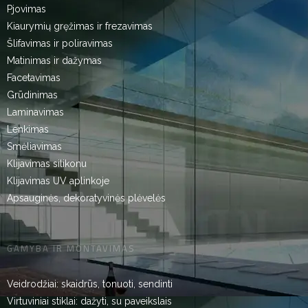
Pjovimas
Kiaurymių gręžimas ir frezavimas
Šlifavimas ir poliravimas
Matinimas ir dažymas
Facetavimas
Grūdinimas
Laminavimas
Lenkimas
Smėliavimas
Klijavimas silikonu
Klijavimas UV aplinkoje
Apsauginės, dekoratyvinės plėvelės
GAMYBA IR MONTAVIMAS
Veidrodžiai: skaidrūs, tonuoti, sendinti
Virtuviniai stiklai: dažyti, su paveikslais