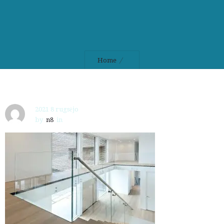
Home
2021 8 rugsėjo
by
n8
in