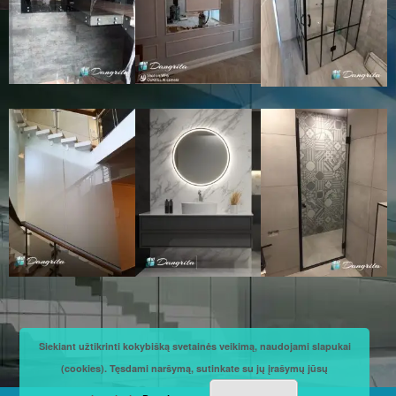
Siekiant užtikrinti kokybišką svetainės veikimą, naudojami slapukai
(cookies). Tęsdami naršymą, sutinkate su jų įrašymų jūsų