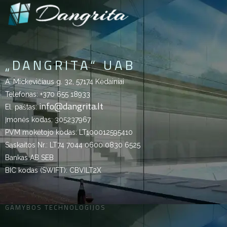
„DANGRITA“ UAB
A. Mickevičiaus g. 32, 57174 Kėdainiai
Telefonas:
+370 655 18933
info@dangrita.lt
El. paštas:
Įmonės kodas: 305237967
PVM mokėtojo kodas: LT100012595410
Sąskaitos Nr.: LT74 7044 0600 0830 6525
Bankas AB SEB
BIC kodas (SWIFT): CBVILT2X
GAMYBOS TECHNOLOGIJOS