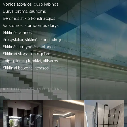
Vonios atitvaros, dušo kabinos
Durys pirtims, saunoms
Berėmės stiklo konstrukcijos
Varstomos, stumdomos durys
Stiklinės vitrinos
Prekystaliai, stiklinės konstrukcijos
Stiklinės lentynėlės, kolonos
Stikliniai stogai ir stogeliai
Laiptų, terasų turėklai, atitvaros
Stikliniai balkonai, terasos
ARCHITEKTŪRA, INTERJERAS