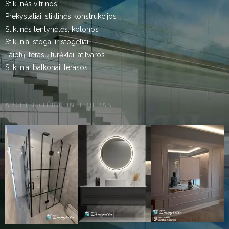
Stiklinės vitrinos
Prekystaliai, stiklinės konstrukcijos
Stiklinės lentynėlės, kolonos
Stikliniai stogai ir stogeliai
Laiptų, terasų turėklai, atitvaros
Stikliniai balkonai, terasos
ARCHITEKTŪRA, INTERJERAS