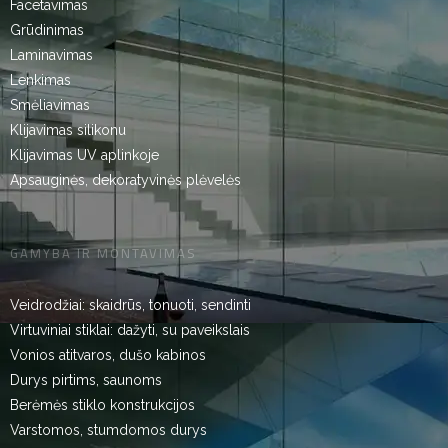
Facetavimas
Grūdinimas
Laminavimas
Lenkimas
Smėliavimas
Klijavimas silikonu
Klijavimas UV aplinkoje
Apsauginės, dekoratyvinės plėvelės
GAMYBA IR MONTAVIMAS
Veidrodžiai: skaidrūs, tonuoti, sendinti
Virtuviniai stiklai: dažyti, su paveikslais
Vonios atitvaros, dušo kabinos
Durys pirtims, saunoms
Berėmės stiklo konstrukcijos
Varstomos, stumdomos durys