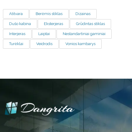
Atitvara
Berėmis stiklas
Dizainas
Dušo kabina
Eksterjeras
Grūdintas stiklas
Interjeras
Laiptai
Nestandartiniai gaminiai
Turėklai
Veidrodis
Vonios kambarys