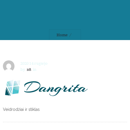
Home
2020 14 rugsėjo
by
n8
in
Veidrodžiai ir stiklas