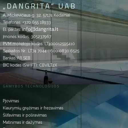
„DANGRITA“ UAB
A. Mickevičiaus g. 32, 57174 Kėdainiai
Telefonas:
+370 655 18933
info@dangrita.lt
El. paštas:
Įmonės kodas: 305237967
PVM mokėtojo kodas: LT100012595410
Sąskaitos Nr.: LT74 7044 0600 0830 6525
Bankas AB SEB
BIC kodas (SWIFT): CBVILT2X
GAMYBOS TECHNOLOGIJOS
Pjovimas
Kiaurymių gręžimas ir frezavimas
Šlifavimas ir poliravimas
Matinimas ir dažymas