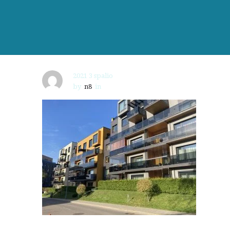
2021 3 spalio
by
n8
in