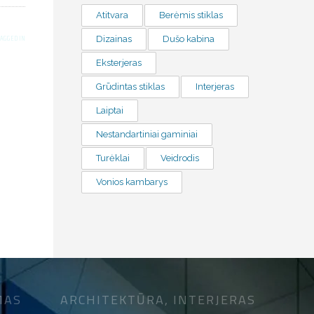
Atitvara
Berėmis stiklas
TAGGED IN
Dizainas
Dušo kabina
Eksterjeras
Grūdintas stiklas
Interjeras
Laiptai
Nestandartiniai gaminiai
Turėklai
Veidrodis
Vonios kambarys
MAS
ARCHITEKTŪRA, INTERJERAS