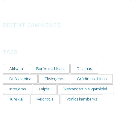
RECENT COMMENTS
TAGS
Atitvara
Berėmis stiklas
Dizainas
Dušo kabina
Eksterjeras
Grūdintas stiklas
Interjeras
Laiptai
Nestandartiniai gaminiai
Turėklai
Veidrodis
Vonios kambarys