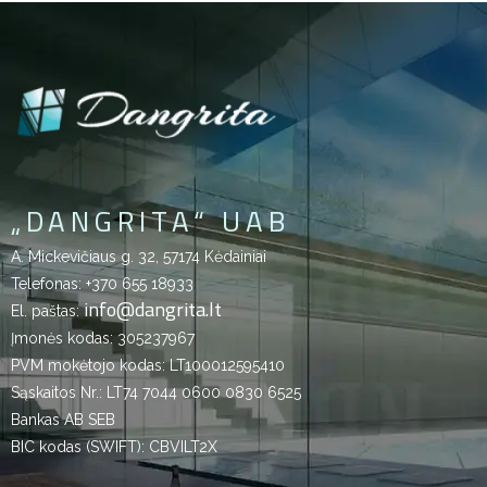
„DANGRITA“ UAB
A. Mickevičiaus g. 32, 57174 Kėdainiai
Telefonas:
+370 655 18933
info@dangrita.lt
El. paštas:
Įmonės kodas: 305237967
PVM mokėtojo kodas: LT100012595410
Sąskaitos Nr.: LT74 7044 0600 0830 6525
Bankas AB SEB
BIC kodas (SWIFT): CBVILT2X