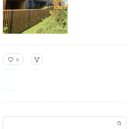
0
RECOMMEND
SHARE
TAGGED IN