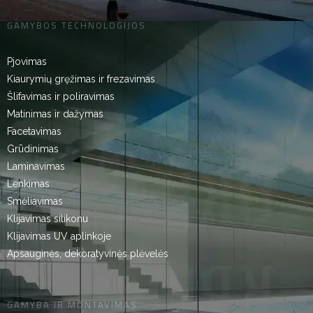
GAMYBOS TECHNOLOGIJOS
Pjovimas
Kiaurymių gręžimas ir frezavimas
Šlifavimas ir poliravimas
Matinimas ir dažymas
Facetavimas
Grūdinimas
Laminavimas
Lenkimas
Smėliavimas
Klijavimas silikonu
Klijavimas UV aplinkoje
Apsauginės, dekoratyvinės plėvelės
GAMYBA IR MONTAVIMAS