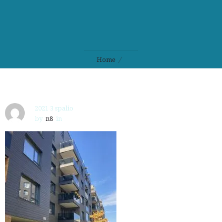
Home
2021 3 spalio
by
n8
in