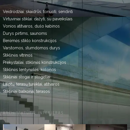
Veidrodžiai: skaidrūs, tonuoti, sendinti
Virtuviniai stiklai: dažyti, su paveikslais
Vonios atitvaros, dušo kabinos
Durys pirtims, saunoms
Berėmės stiklo konstrukcijos
Varstomos, stumdomos durys
Stiklinės vitrinos
Prekystaliai, stiklinės konstrukcijos
Stiklinės lentynėlės, kolonos
Stikliniai stogai ir stogeliai
Laiptų, terasų turėklai, atitvaros
Stikliniai balkonai, terasos
ARCHITEKTŪRA, INTERJERAS