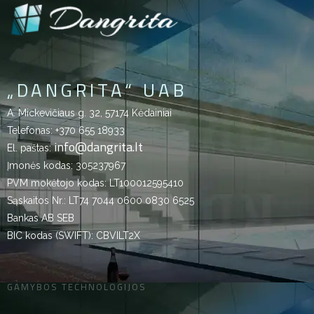
„DANGRITA“ UAB
A. Mickevičiaus g. 32, 57174 Kėdainiai
Telefonas:
+370 655 18933
info@dangrita.lt
El. paštas:
Įmonės kodas: 305237967
PVM mokėtojo kodas: LT100012595410
Sąskaitos Nr.: LT74 7044 0600 0830 6525
Bankas AB SEB
BIC kodas (SWIFT): CBVILT2X
GAMYBOS TECHNOLOGIJOS