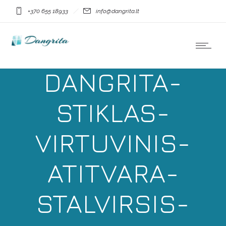
+370 655 18933
info@dangrita.lt
MDGLASS-
DANGRITA-
STIKLAS-
VIRTUVINIS-
ATITVARA-
STALVIRSIS-