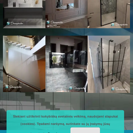
Siekiant užtikrinti kokybišką svetainės veikimą, naudojami slapukai
(cookies). Tęsdami naršymą, sutinkate su jų įrašymų jūsų