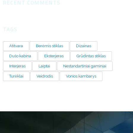
RECENT COMMENTS
TAGS
Atitvara
Berėmis stiklas
Dizainas
Dušo kabina
Eksterjeras
Grūdintas stiklas
Interjeras
Laiptai
Nestandartiniai gaminiai
Turėklai
Veidrodis
Vonios kambarys