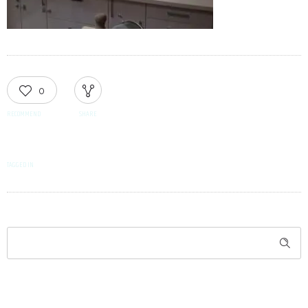
0
RECOMMEND
SHARE
TAGGED IN