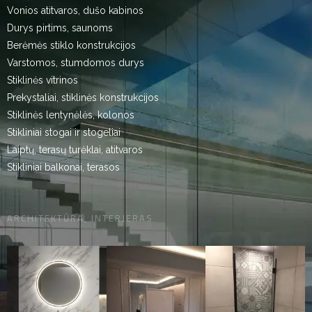
Vonios atitvaros, dušo kabinos
Durys pirtims, saunoms
Berėmės stiklo konstrukcijos
Varstomos, stumdomos durys
Stiklinės vitrinos
Prekystaliai, stiklinės konstrukcijos
Stiklinės lentynėlės, kolonos
Stikliniai stogai ir stogeliai
Laiptų, terasų turėklai, atitvaros
Stikliniai balkonai, terasos
ARCHITEKTŪRA, INTERJERAS