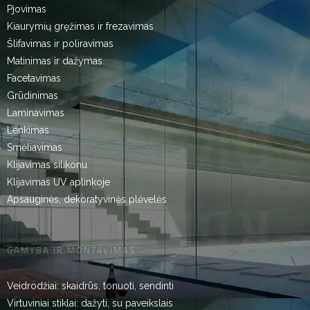
Pjovimas
Kiaurymių gręžimas ir frezavimas
Šlifavimas ir poliravimas
Matinimas ir dažymas
Facetavimas
Grūdinimas
Laminavimas
Lenkimas
Smėliavimas
Klijavimas silikonu
Klijavimas UV aplinkoje
Apsauginės, dekoratyvinės plėvelės
GAMYBA IR MONTAVIMAS
Veidrodžiai: skaidrūs, tonuoti, sendinti
Virtuviniai stiklai: dažyti, su paveikslais