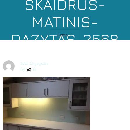
SKAIDRUS-
MATINIS-
DAZYTAS-2568
Home
2025 29 gegužės
by
n8
in