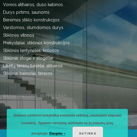
Vonios atitvaros, dušo kabinos
Durys pirtims, saunoms
Berėmės stiklo konstrukcijos
Varstomos, stumdomos durys
Stiklinės vitrinos
Prekystaliai, stiklinės konstrukcijos
Stiklinės lentynėlės, kolonos
Stikliniai stogai ir stogeliai
Laiptų, terasų turėklai, atitvaros
Stikliniai balkonai, terasos
ARCHITEKTŪRA, INTERJERAS
Siekiant užtikrinti kokybišką svetainės veikimą, naudojami slapukai
(cookies). Tęsdami naršymą, sutinkate su jų įrašymų jūsų
įrenginyje.
Daugiau »
SUTINKU