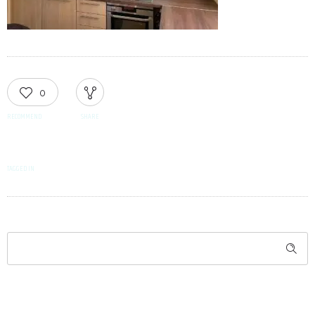
0
RECOMMEND
SHARE
TAGGED IN