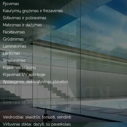
Pjovimas
Kiaurymių gręžimas ir frezavimas
Šlifavimas ir poliravimas
Matinimas ir dažymas
Facetavimas
Grūdinimas
Laminavimas
Lenkimas
Smėliavimas
Klijavimas silikonu
Klijavimas UV aplinkoje
Apsauginės, dekoratyvinės plėvelės
GAMYBA IR MONTAVIMAS
Veidrodžiai: skaidrūs, tonuoti, sendinti
Virtuviniai stiklai: dažyti, su paveikslais