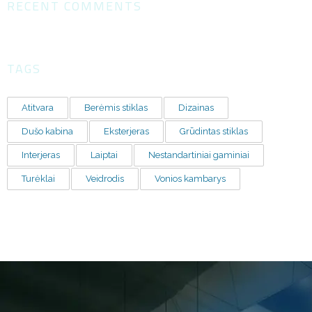
RECENT COMMENTS
TAGS
Atitvara
Berėmis stiklas
Dizainas
Dušo kabina
Eksterjeras
Grūdintas stiklas
Interjeras
Laiptai
Nestandartiniai gaminiai
Turėklai
Veidrodis
Vonios kambarys