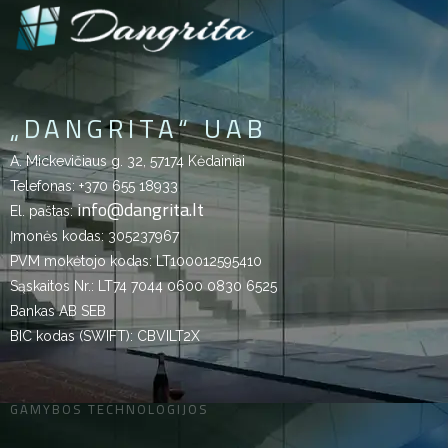
„DANGRITA“ UAB
A. Mickevičiaus g. 32, 57174 Kėdainiai
Telefonas:
+370 655 18933
info@dangrita.lt
El. paštas:
Įmonės kodas: 305237967
PVM mokėtojo kodas: LT100012595410
Sąskaitos Nr.: LT74 7044 0600 0830 6525
Bankas AB SEB
BIC kodas (SWIFT): CBVILT2X
GAMYBOS TECHNOLOGIJOS