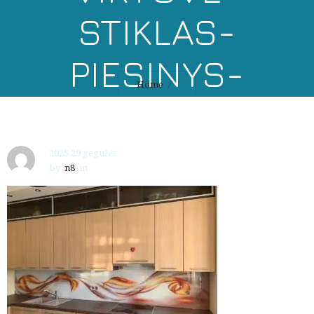
STIKLAS-
PIESINYS-
Home
KATALOGAS-
10018
2025 29 gegužės
by
n8
in