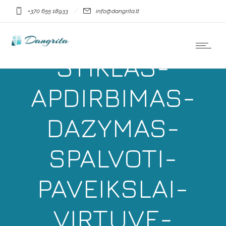
MDGLASS-
+370 655 18933
info@dangrita.lt
DANGRITA-
STIKLAS-
APDIRBIMAS-
DAZYMAS-
SPALVOTI-
PAVEIKSLAI-
VIRTUVE-