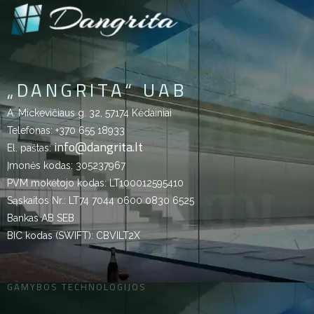
„DANGRITA“ UAB
A. Mickevičiaus g. 32, 57174 Kėdainiai
Telefonas:
+370 655 18933
info@dangrita.lt
El. paštas:
Įmonės kodas: 305237967
PVM mokėtojo kodas: LT100012595410
Sąskaitos Nr.: LT74 7044 0600 0830 6525
Bankas AB SEB
BIC kodas (SWIFT): CBVILT2X
GAMYBOS TECHNOLOGIJOS