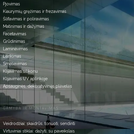
Pjovimas
Kiaurymių gręžimas ir frezavimas
Šlifavimas ir poliravimas
Matinimas ir dažymas
Facetavimas
Grūdinimas
Laminavimas
Lenkimas
Smėliavimas
Klijavimas silikonu
Klijavimas UV aplinkoje
Apsauginės, dekoratyvinės plėvelės
GAMYBA IR MONTAVIMAS
Veidrodžiai: skaidrūs, tonuoti, sendinti
Virtuviniai stiklai: dažyti, su paveikslais