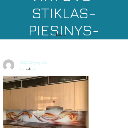
STIKLAS-
PIESINYS-
Home
KATALOGAS-
10018
2025 29 gegužės
by
n8
in