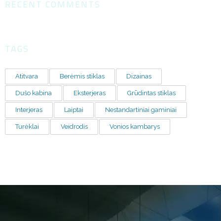
RECENT COMMENTS
TAGS
Atitvara
Berėmis stiklas
Dizainas
Dušo kabina
Eksterjeras
Grūdintas stiklas
Interjeras
Laiptai
Nestandartiniai gaminiai
Turėklai
Veidrodis
Vonios kambarys