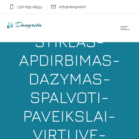
MDGLASS-
+370 655 18933
info@dangrita.lt
DANGRITA-
STIKLAS-
APDIRBIMAS-
DAZYMAS-
SPALVOTI-
PAVEIKSLAI-
VIRTUVE-