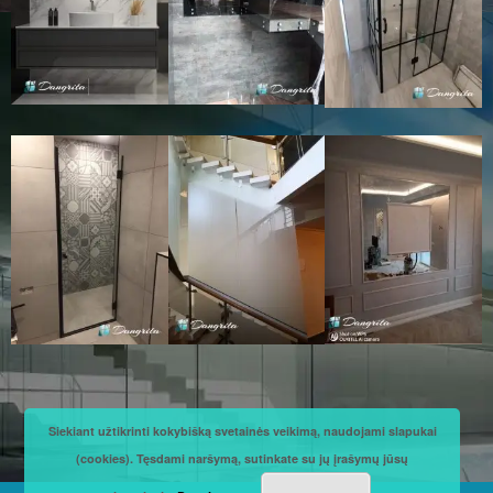
Siekiant užtikrinti kokybišką svetainės veikimą, naudojami slapukai
(cookies). Tęsdami naršymą, sutinkate su jų įrašymų jūsų