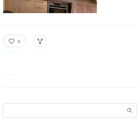
0
RECOMMEND
SHARE
TAGGED IN