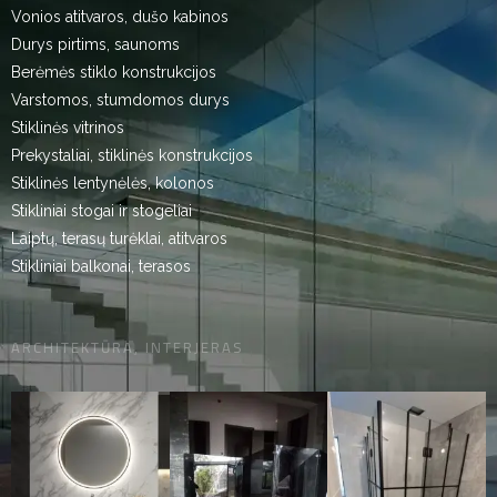
Vonios atitvaros, dušo kabinos
Durys pirtims, saunoms
Berėmės stiklo konstrukcijos
Varstomos, stumdomos durys
Stiklinės vitrinos
Prekystaliai, stiklinės konstrukcijos
Stiklinės lentynėlės, kolonos
Stikliniai stogai ir stogeliai
Laiptų, terasų turėklai, atitvaros
Stikliniai balkonai, terasos
ARCHITEKTŪRA, INTERJERAS