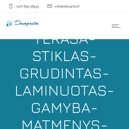
+370 655 18933
info@dangrita.lt
DANGRITA-
TERASA-
STIKLAS-
GRUDINTAS-
LAMINUOTAS-
GAMYBA-
MATMENYS-