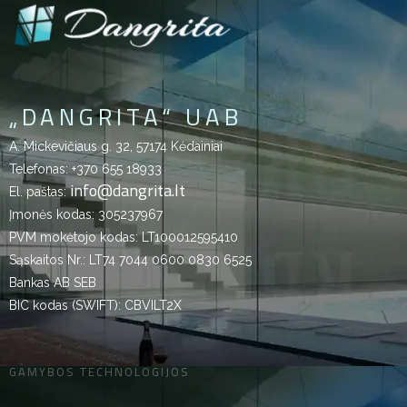
„DANGRITA“ UAB
A. Mickevičiaus g. 32, 57174 Kėdainiai
Telefonas:
+370 655 18933
info@dangrita.lt
El. paštas:
Įmonės kodas: 305237967
PVM mokėtojo kodas: LT100012595410
Sąskaitos Nr.: LT74 7044 0600 0830 6525
Bankas AB SEB
BIC kodas (SWIFT): CBVILT2X
GAMYBOS TECHNOLOGIJOS