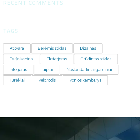
RECENT COMMENTS
TAGS
Atitvara
Berėmis stiklas
Dizainas
Dušo kabina
Eksterjeras
Grūdintas stiklas
Interjeras
Laiptai
Nestandartiniai gaminiai
Turėklai
Veidrodis
Vonios kambarys