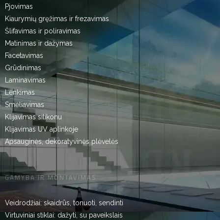
Pjovimas
Kiaurymių gręžimas ir frezavimas
Šlifavimas ir poliravimas
Matinimas ir dažymas
Facetavimas
Grūdinimas
Laminavimas
Lenkimas
Smėliavimas
Klijavimas silikonu
Klijavimas UV aplinkoje
Apsauginės, dekoratyvinės plėvelės
GAMYBA IR MONTAVIMAS
Veidrodžiai: skaidrūs, tonuoti, sendinti
Virtuviniai stiklai: dažyti, su paveikslais