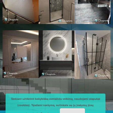
Siekiant užtikrinti kokybišką svetainės veikimą, naudojami slapukai
(cookies). Tęsdami naršymą, sutinkate su jų įrašymų jūsų