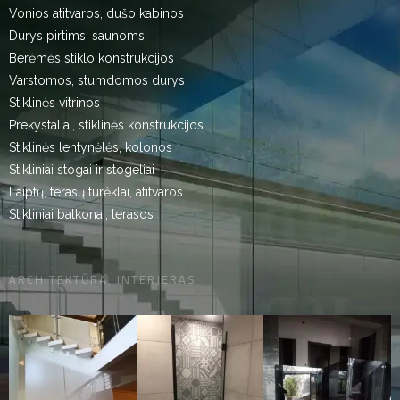
Vonios atitvaros, dušo kabinos
Durys pirtims, saunoms
Berėmės stiklo konstrukcijos
Varstomos, stumdomos durys
Stiklinės vitrinos
Prekystaliai, stiklinės konstrukcijos
Stiklinės lentynėlės, kolonos
Stikliniai stogai ir stogeliai
Laiptų, terasų turėklai, atitvaros
Stikliniai balkonai, terasos
ARCHITEKTŪRA, INTERJERAS