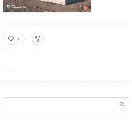
0
RECOMMEND
SHARE
TAGGED IN