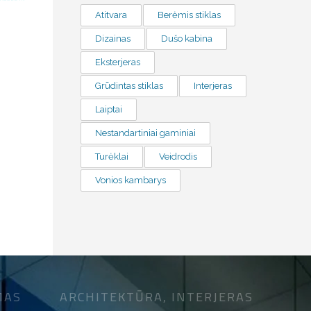
Atitvara
Berėmis stiklas
Dizainas
Dušo kabina
Eksterjeras
Grūdintas stiklas
Interjeras
Laiptai
Nestandartiniai gaminiai
Turėklai
Veidrodis
Vonios kambarys
MAS
ARCHITEKTŪRA, INTERJERAS