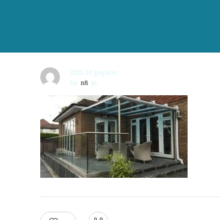
2025 29 gegužės
by
n8
in