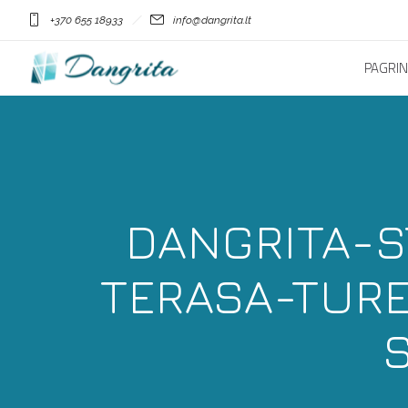
+370 655 18933
info@dangrita.lt
PAGRIN
DANGRITA-S
TERASA-TUR