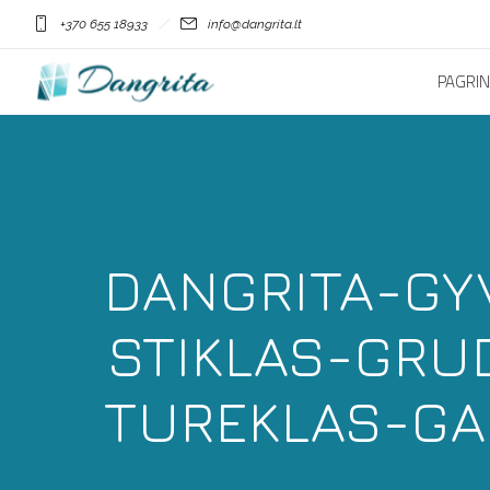
+370 655 18933
info@dangrita.lt
PAGRIN
DANGRITA-GY
STIKLAS-GRU
TUREKLAS-GA