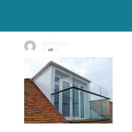
2025 29 gegužės
by
n8
in