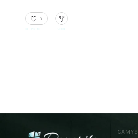
0
RECOMMEND
SHARE
GAMYB