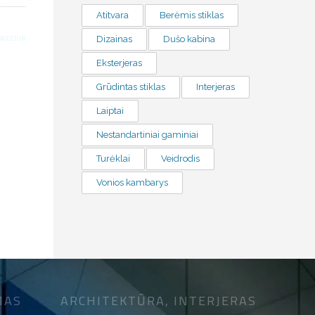
Atitvara
Berėmis stiklas
TAGGED IN
Dizainas
Dušo kabina
Eksterjeras
Grūdintas stiklas
Interjeras
Laiptai
Nestandartiniai gaminiai
Turėklai
Veidrodis
Vonios kambarys
MAS
ARCHITEKTŪRA, INTERJERAS