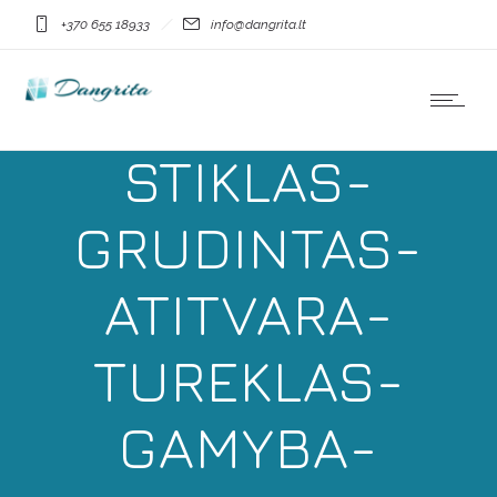
BALKONAS-
+370 655 18933
info@dangrita.lt
TERASA-
STIKLAS-
GRUDINTAS-
ATITVARA-
TUREKLAS-
GAMYBA-