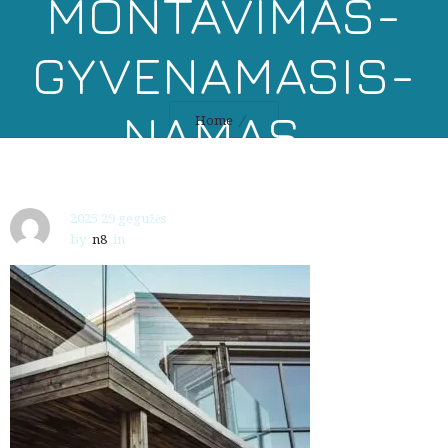
MONTAVIMAS-
GYVENAMASIS-
NAMAS-
Home
GAMYBA-
2025 29 gegužės
2109086678
by
n8
in