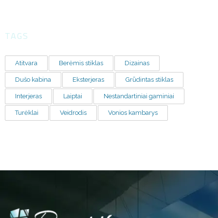
TAGS
Atitvara
Berėmis stiklas
Dizainas
Dušo kabina
Eksterjeras
Grūdintas stiklas
Interjeras
Laiptai
Nestandartiniai gaminiai
Turėklai
Veidrodis
Vonios kambarys