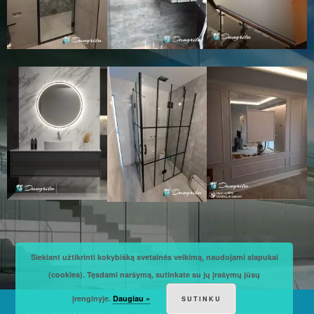
Siekiant užtikrinti kokybišką svetainės veikimą, naudojami slapukai
(cookies). Tęsdami naršymą, sutinkate su jų įrašymų jūsų
įrenginyje.
Daugiau »
SUTINKU