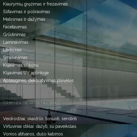
Kiaurymių gręžimas ir frezavimas
Šlifavimas ir poliravimas
Matinimas ir dažymas
Facetavimas
Grūdinimas
Laminavimas
Lenkimas
Smėliavimas
Klijavimas silikonu
Klijavimas UV aplinkoje
Apsauginės, dekoratyvinės plėvelės
GAMYBA IR MONTAVIMAS
Veidrodžiai: skaidrūs, tonuoti, sendinti
Virtuviniai stiklai: dažyti, su paveikslais
Vonios atitvaros, dušo kabinos