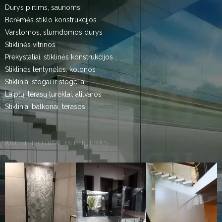
Durys pirtims, saunoms
Berėmės stiklo konstrukcijos
Varstomos, stumdomos durys
Stiklinės vitrinos
Prekystaliai, stiklinės konstrukcijos
Stiklinės lentynėlės, kolonos
Stikliniai stogai ir stogeliai
Laiptų, terasų turėklai, atitvaros
Stikliniai balkonai, terasos
ARCHITEKTŪRA, INTERJERAS