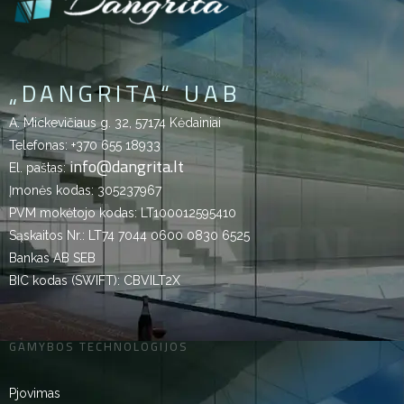
„DANGRITA“ UAB
A. Mickevičiaus g. 32, 57174 Kėdainiai
Telefonas:
+370 655 18933
info@dangrita.lt
El. paštas:
Įmonės kodas: 305237967
PVM mokėtojo kodas: LT100012595410
Sąskaitos Nr.: LT74 7044 0600 0830 6525
Bankas AB SEB
BIC kodas (SWIFT): CBVILT2X
GAMYBOS TECHNOLOGIJOS
Pjovimas