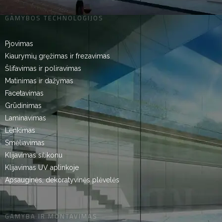
GAMYBOS TECHNOLOGIJOS
Pjovimas
Kiaurymių gręžimas ir frezavimas
Šlifavimas ir poliravimas
Matinimas ir dažymas
Facetavimas
Grūdinimas
Laminavimas
Lenkimas
Smėliavimas
Klijavimas silikonu
Klijavimas UV aplinkoje
Apsauginės, dekoratyvinės plėvelės
GAMYBA IR MONTAVIMAS