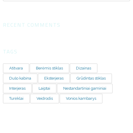
RECENT COMMENTS
TAGS
Atitvara
Berėmis stiklas
Dizainas
Dušo kabina
Eksterjeras
Grūdintas stiklas
Interjeras
Laiptai
Nestandartiniai gaminiai
Turėklai
Veidrodis
Vonios kambarys