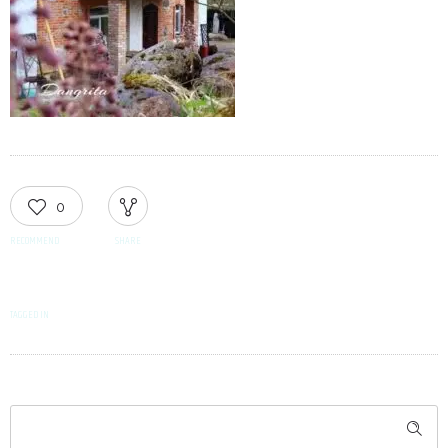
0
RECOMMEND
SHARE
TAGGED IN