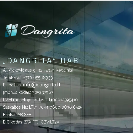
„DANGRITA“ UAB
A. Mickevičiaus g. 32, 57174 Kėdainiai
Telefonas:
+370 655 18933
info@dangrita.lt
El. paštas:
Įmonės kodas: 305237967
PVM mokėtojo kodas: LT100012595410
Sąskaitos Nr.: LT74 7044 0600 0830 6525
Bankas AB SEB
BIC kodas (SWIFT): CBVILT2X