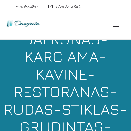
+370 655 18933
info@dangrita.lt
DANGRITA-
BALKONAS-
KARCIAMA-
KAVINE-
RESTORANAS-
RUDAS-STIKLAS-
GRUDINTAS-