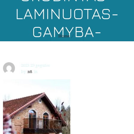
LAMINUOTAS-
GAMYBA-
Home
MONTAVIMAS
2025 29 gegužės
by
n8
in