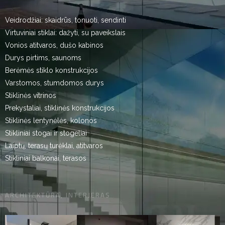
Veidrodžiai: skaidrūs, tonuoti, sendinti
Virtuviniai stiklai: dažyti, su paveikslais
Vonios atitvaros, dušo kabinos
Durys pirtims, saunoms
Berėmės stiklo konstrukcijos
Varstomos, stumdomos durys
Stiklinės vitrinos
Prekystaliai, stiklinės konstrukcijos
Stiklinės lentynėlės, kolonos
Stikliniai stogai ir stogeliai
Laiptų, terasų turėklai, atitvaros
Stikliniai balkonai, terasos
ARCHITEKTŪRA, INTERJERAS