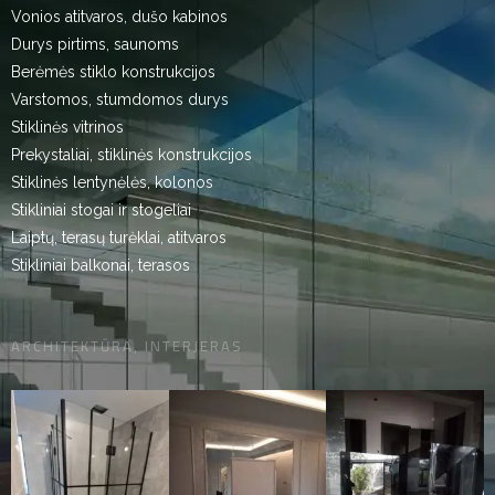
Vonios atitvaros, dušo kabinos
Durys pirtims, saunoms
Berėmės stiklo konstrukcijos
Varstomos, stumdomos durys
Stiklinės vitrinos
Prekystaliai, stiklinės konstrukcijos
Stiklinės lentynėlės, kolonos
Stikliniai stogai ir stogeliai
Laiptų, terasų turėklai, atitvaros
Stikliniai balkonai, terasos
ARCHITEKTŪRA, INTERJERAS