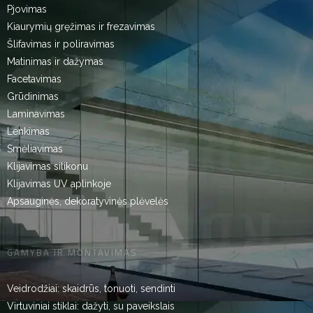
Pjovimas
Kiaurymių gręžimas ir frezavimas
Šlifavimas ir poliravimas
Matinimas ir dažymas
Facetavimas
Grūdinimas
Laminavimas
Lenkimas
Smėliavimas
Klijavimas silikonu
Klijavimas UV aplinkoje
Apsauginės, dekoratyvinės plėvelės
GAMYBA IR MONTAVIMAS
Veidrodžiai: skaidrūs, tonuoti, sendinti
Virtuviniai stiklai: dažyti, su paveikslais