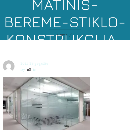
MATINIS-
BEREME-STIKLO-
KONSTRUKCIJA-
Home
ATITVARA
2025 29 gegužės
by
n8
in