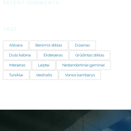
RECENT COMMENTS
TAGS
Atitvara
Berėmis stiklas
Dizainas
Dušo kabina
Eksterjeras
Grūdintas stiklas
Interjeras
Laiptai
Nestandartiniai gaminiai
Turėklai
Veidrodis
Vonios kambarys