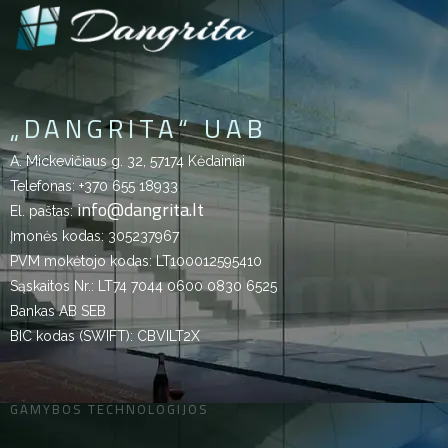
„DANGRITA“ UAB
A. Mickevičiaus g. 32, 57174 Kėdainiai
Telefonas:
+370 655 18933
info@dangrita.lt
El. paštas:
Įmonės kodas: 305237967
PVM mokėtojo kodas: LT100012595410
Sąskaitos Nr.: LT74 7044 0600 0830 6525
Bankas AB SEB
BIC kodas (SWIFT): CBVILT2X
GAMYBOS TECHNOLOGIJOS