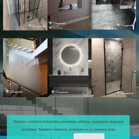
Siekiant užtikrinti kokybišką svetainės veikimą, naudojami slapukai
(cookies). Tęsdami naršymą, sutinkate su jų įrašymų jūsų