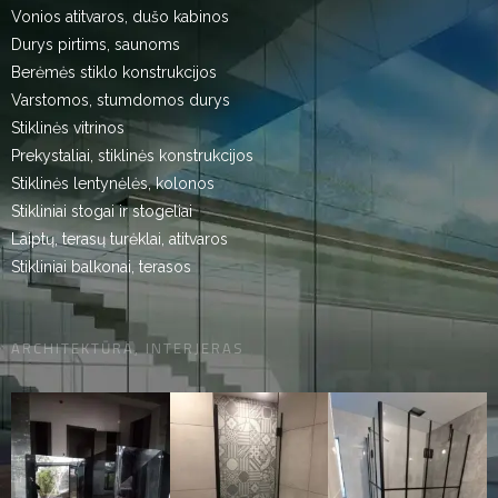
Vonios atitvaros, dušo kabinos
Durys pirtims, saunoms
Berėmės stiklo konstrukcijos
Varstomos, stumdomos durys
Stiklinės vitrinos
Prekystaliai, stiklinės konstrukcijos
Stiklinės lentynėlės, kolonos
Stikliniai stogai ir stogeliai
Laiptų, terasų turėklai, atitvaros
Stikliniai balkonai, terasos
ARCHITEKTŪRA, INTERJERAS