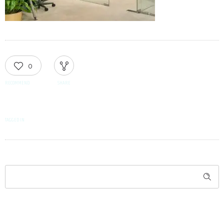
0
RECOMMEND
SHARE
TAGGED IN