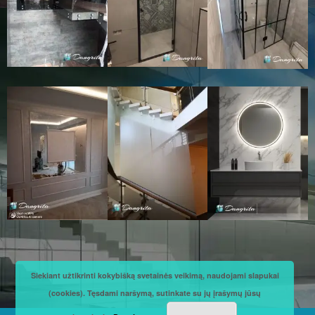
Siekiant užtikrinti kokybišką svetainės veikimą, naudojami slapukai
(cookies). Tęsdami naršymą, sutinkate su jų įrašymų jūsų