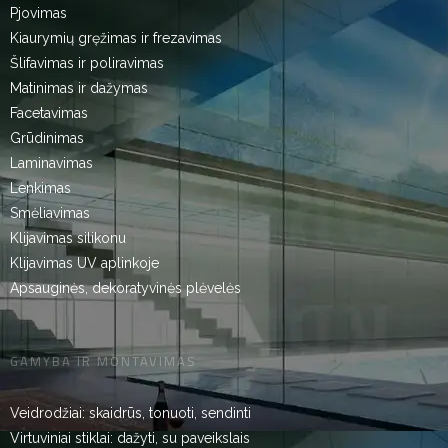
Pjovimas
Kiaurymių gręžimas ir frezavimas
Šlifavimas ir poliravimas
Matinimas ir dažymas
Facetavimas
Grūdinimas
Laminavimas
Lenkimas
Smėliavimas
Klijavimas silikonu
Klijavimas UV aplinkoje
Apsauginės, dekoratyvinės plėvelės
GAMYBA IR MONTAVIMAS
Veidrodžiai: skaidrūs, tonuoti, sendinti
Virtuviniai stiklai: dažyti, su paveikslais