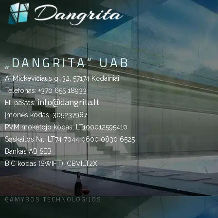
„DANGRITA“ UAB
A. Mickevičiaus g. 32, 57174 Kėdainiai
Telefonas:
+370 655 18933
info@dangrita.lt
El. paštas:
Įmonės kodas: 305237967
PVM mokėtojo kodas: LT100012595410
Sąskaitos Nr.: LT74 7044 0600 0830 6525
Bankas AB SEB
BIC kodas (SWIFT): CBVILT2X
GAMYBOS TECHNOLOGIJOS