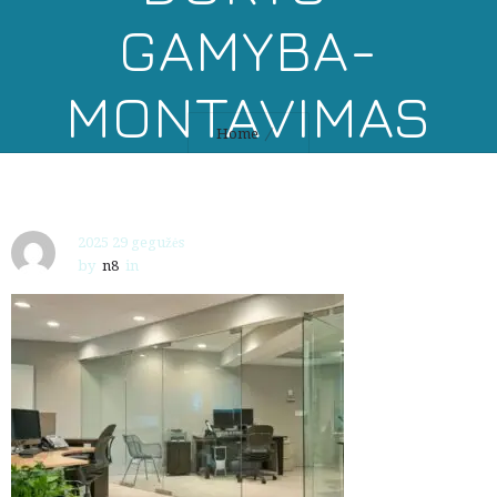
GAMYBA-
MONTAVIMAS
Home
2025 29 gegužės
by
n8
in