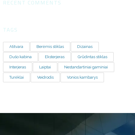
RECENT COMMENTS
TAGS
Atitvara
Berėmis stiklas
Dizainas
Dušo kabina
Eksterjeras
Grūdintas stiklas
Interjeras
Laiptai
Nestandartiniai gaminiai
Turėklai
Veidrodis
Vonios kambarys