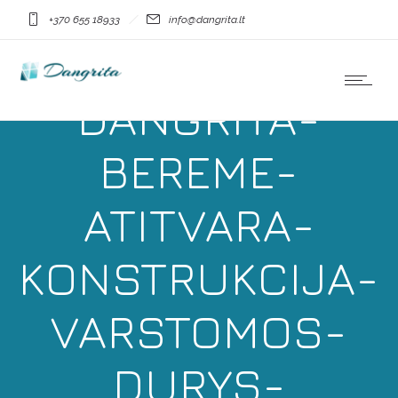
+370 655 18933
info@dangrita.lt
DANGRITA-
BEREME-
ATITVARA-
KONSTRUKCIJA-
VARSTOMOS-
DURYS-